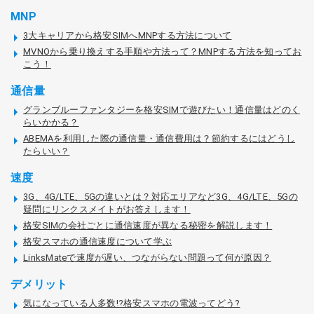
MNP
3大キャリアから格安SIMへMNPする方法について
MVNOから乗り換えする手順や方法って？MNPする方法を知ってお
こう！
通信量
グランブルーファンタジーを格安SIMで遊びたい！通信量はどのく
らいかかる？
ABEMAを利用した際の通信量・通信費用は？節約するにはどうし
たらいい？
速度
3G、4G/LTE、5Gの違いとは？対応エリアなど3G、4G/LTE、5Gの
疑問にリンクスメイトがお答えします！
格安SIMの会社ごとに通信速度が異なる秘密を解説します！
格安スマホの通信速度について学ぶ
LinksMateで速度が遅い、つながらない問題って何が原因？
デメリット
気になっている人多数!?格安スマホの電波ってどう?