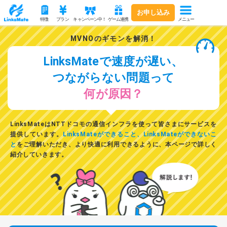
お申し込み
メニュー
特徴
プラン
キャンペーン中！
ゲーム連携
MVNOのギモンを解消！
LinksMateで速度が遅い、
つながらない問題って
何が原因？
LinksMateはNTTドコモの通信インフラを使って皆さまにサービスを
提供しています。
LinksMateができること、LinksMateができないこ
と
をご理解いただき、より快適に利用できるように、本ページで詳しく
紹介していきます。