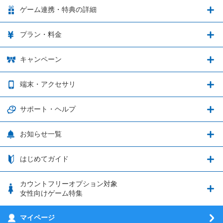
LinksMateの特徴
ゲーム連携・特典の詳細
カウントフリーオプション
ゲーム連携・特典の詳細
プラン・料金
音声通話料金がもっとオトクに
Shadowverse: Worlds Beyond
プラン・料金
キャンペーン
データ通信容量シェア
ブレイブソード×ブレイズソウル
2種類のお支払方法
お得なキャンペーン実施中！
端末・アクセサリ
データ通信容量繰り越し
グランブルーファンタジー
3種類のSIMタイプ
U-NEXTキャンペーン
通信エリアと通信速度状況
端末・アクセサリ
サポート・ヘルプ
ウマ娘 プリティーダービー
LP購入時のお支払いについて
OPPO端末購入キャンペーン第5弾
追加容量チケット
SIMと端末 組み合わせガイド
プリンセスコネクト！Re:Dive
サポート・ヘルプ
お知らせ一覧
日割り計算
つながる端末保証
iPhone利用について
エレメンタルストーリー
お申し込み方法
お知らせ一覧
はじめてガイド
クラウドバックアップ by AOS Cloud
SIMロック解除ガイド
釣り★スタ
nanoSIM･microSIM･通常SIMの初期設定方法
ブース出展のご紹介
はじめてガイド
カウントフリーオプション対象
フィルタリングアプリ
動作確認済み端末一覧
ウマスクについて
eSIMの初期設定方法
女性向けゲーム特集
お乗り換え（MNP）ガイド
5G回線オプションについて
お乗り換え（MNP）ガイド
刀剣乱舞-ONLINE- Pocket
マイページ
SIMサービスについて