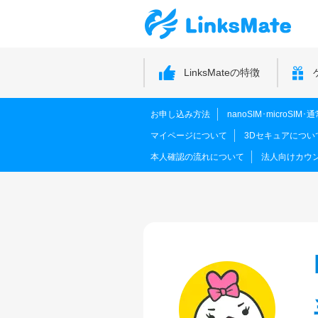
LinksMateの特徴
お申し込み方法
nanoSIM･microSI
マイページについて
3Dセキュアについ
本人確認の流れについて
法人向けカウ