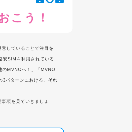
ておこう！
用意していることで注目を
格安SIMを利用されている
のMVNOへ！」「MVNO
の3パターンにおける、
それ
意事項を見ていきましょ