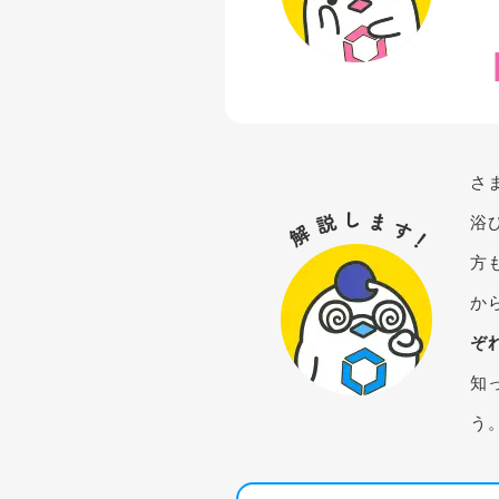
さ
浴
方
か
ぞ
知
う