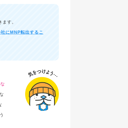
きます。
話会社にMNP転出するこ
ばな
な
な
う