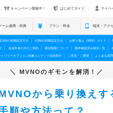
キャンペーン開催中！
はじめてガイド
マイペ
ゲーム連携・特典
プラン・料金
端末・アク
M･通常SIMの初期設定方法
eSIMの初期設定方法
お乗り換え（MNP）ガイド
て
未成年者の方のご契約
通信制限について
動作確認済み端末一覧
ントフリーオプション対象コンテンツ追加受付
ご意見・ご要望
よくある質
MVNOのギモンを解消！
MVNOから乗り換えす
手順や方法って？