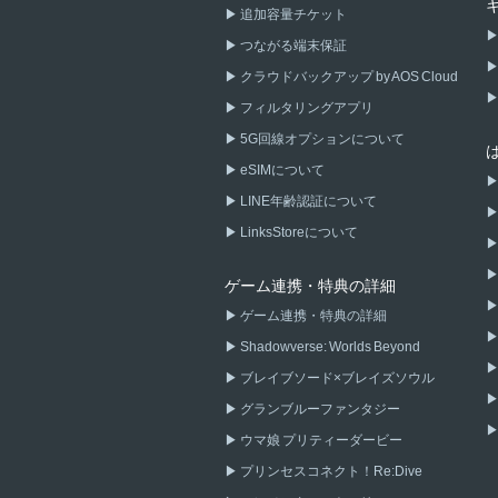
追加容量チケット
つながる端末保証
クラウドバックアップ by AOS Cloud
フィルタリングアプリ
5G回線オプションについて
eSIMについて
LINE年齢認証について
LinksStoreについて
ゲーム連携・特典の詳細
ゲーム連携・特典の詳細
Shadowverse: Worlds Beyond
ブレイブソード×ブレイズソウル
グランブルーファンタジー
ウマ娘 プリティーダービー
プリンセスコネクト！Re:Dive