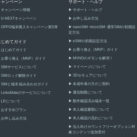
キャンペーン
サポート・ヘルプ
キャンペーン情報
サポート・ヘルプ
U-NEXTキャンペーン
お申し込み方法
OPPO端末購入キャンペーン第5弾
nanoSIM･microSIM･通常SIMの初期設
定方法
eSIMの初期設定方法
はじめてガイド
お乗り換え（MNP）ガイド
はじめてガイド
MVNOのギモンを解消！
お乗り換え（MNP）ガイド
マイページについて
SIMサービスについて
3Dセキュアについて
SIMロック解除ガイド
未成年者の方のご契約
SIMと端末 組み合わせガイド
通信制限について
LinksMateのサービスについて
動作確認済み端末一覧
LPについて
本人確認書類について
おすすめプラン
本人確認の流れについて
お申し込み方法
法人向けカウントフリーオプション対
象コンテンツ追加受付