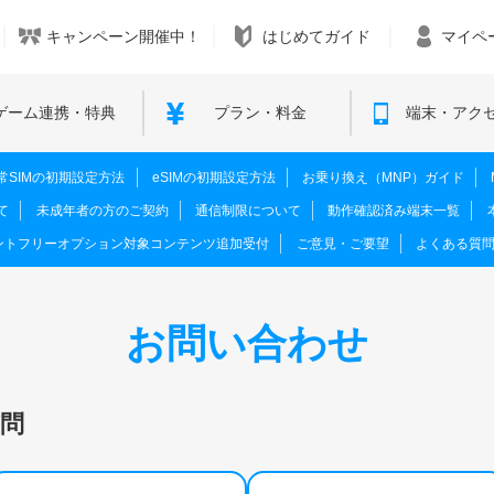
キャンペーン開催中！
はじめてガイド
マイペ
ゲーム連携・特典
プラン・料金
端末・アク
M･通常SIMの初期設定方法
eSIMの初期設定方法
お乗り換え（MNP）ガイド
て
未成年者の方のご契約
通信制限について
動作確認済み端末一覧
ントフリーオプション対象コンテンツ追加受付
ご意見・ご要望
よくある質
お問い合わせ
問