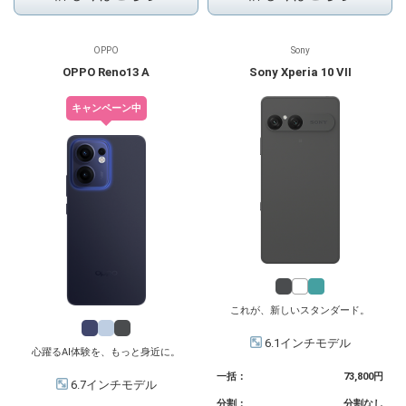
OPPO
Sony
OPPO Reno13 A
Sony Xperia 10 VII
キャンペーン中
これが、新しいスタンダード。
6.1インチモデル
心躍るAI体験を、もっと身近に。
一括：
73,800円
6.7インチモデル
分割：
分割なし