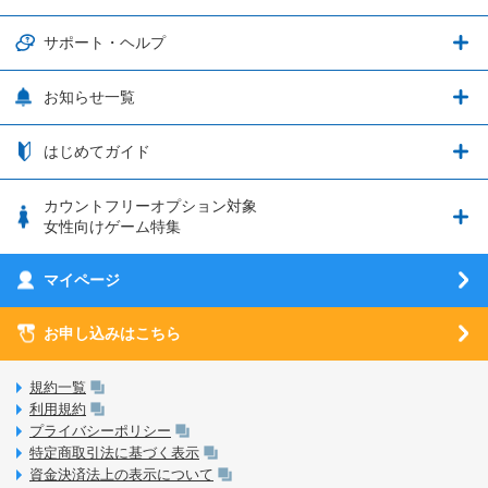
グランブルーファンタジー
3種類のSIMタイプ
U-NEXTキャンペーン
通信エリアと通信速度状況
端末・アクセサリ
サポート・ヘルプ
ウマ娘 プリティーダービー
LP購入時のお支払いについて
OPPO端末購入キャンペーン第5弾
追加容量チケット
SIMと端末 組み合わせガイド
プリンセスコネクト！Re:Dive
サポート・ヘルプ
お知らせ一覧
日割り計算
つながる端末保証
iPhone利用について
エレメンタルストーリー
お申し込み方法
お知らせ一覧
はじめてガイド
クラウドバックアップ by AOS Cloud
SIMロック解除ガイド
釣り★スタ
nanoSIM･microSIM･通常SIMの初期設定方法
ブース出展のご紹介
はじめてガイド
カウントフリーオプション対象
フィルタリングアプリ
動作確認済み端末一覧
ウマスクについて
eSIMの初期設定方法
女性向けゲーム特集
お乗り換え（MNP）ガイド
5G回線オプションについて
お乗り換え（MNP）ガイド
刀剣乱舞-ONLINE- Pocket
マイページ
SIMサービスについて
eSIMについて
MVNOのギモンを解消！
あんさんぶるスターズ！！Basic
SIMロック解除ガイド
お申し込みはこちら
LINE年齢認証について
マイページについて
あんさんぶるスターズ！！Music
SIMと端末 組み合わせガイド
LinksStoreについて
規約一覧
3Dセキュアについて
利用規約
LinksMateのサービスについて
プライバシーポリシー
未成年者の方のご契約
特定商取引法に基づく表示
LPについて
資金決済法上の表示について
通信制限について