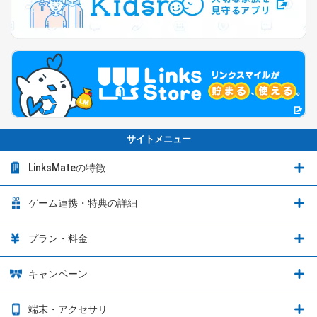
サイトメニュー
LinksMateの特徴
LinksMateの特徴
ゲーム連携・特典の詳細
カウントフリーオプション
ゲーム連携・特典の詳細
プラン・料金
音声通話料金がもっとオトクに
Shadowverse: Worlds Beyond
プラン・料金
キャンペーン
データ通信容量シェア
ブレイブソード×ブレイズソウル
2種類のお支払方法
お得なキャンペーン実施中！
端末・アクセサリ
データ通信容量繰り越し