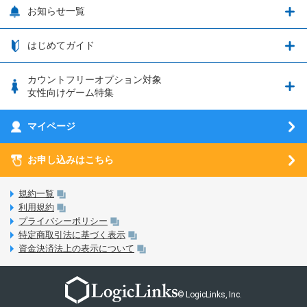
追加容量チケット
SIMと端末 組み合わせガイド
プリンセスコネクト！Re:Dive
サポート・ヘルプ
お知らせ一覧
日割り計算
つながる端末保証
iPhone利用について
エレメンタルストーリー
お申し込み方法
お知らせ一覧
はじめてガイド
クラウドバックアップ by AOS Cloud
SIMロック解除ガイド
釣り★スタ
nanoSIM･microSIM･通常SIMの初期設定方法
ブース出展のご紹介
はじめてガイド
カウントフリーオプション対象
フィルタリングアプリ
動作確認済み端末一覧
ウマスクについて
eSIMの初期設定方法
女性向けゲーム特集
お乗り換え（MNP）ガイド
5G回線オプションについて
お乗り換え（MNP）ガイド
刀剣乱舞-ONLINE- Pocket
マイページ
SIMサービスについて
eSIMについて
MVNOのギモンを解消！
あんさんぶるスターズ！！Basic
SIMロック解除ガイド
お申し込みはこちら
LINE年齢認証について
マイページについて
あんさんぶるスターズ！！Music
SIMと端末 組み合わせガイド
LinksStoreについて
規約一覧
3Dセキュアについて
利用規約
LinksMateのサービスについて
プライバシーポリシー
未成年者の方のご契約
特定商取引法に基づく表示
LPについて
資金決済法上の表示について
通信制限について
おすすめプラン
動作確認済み端末一覧
お申し込み方法
© LogicLinks, Inc.