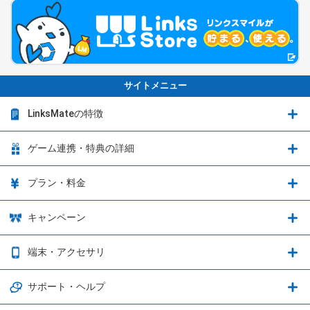
サイトメニュー
LinksMateの特徴
LinksMateの特徴
ゲーム連携・特典の詳細
カウントフリーオプション
ゲーム連携・特典の詳細
プラン・料金
音声通話料金がもっとオトクに
Shadowverse: Worlds Beyond
プラン・料金
キャンペーン
データ通信容量シェア
ブレイブソード×ブレイズソウル
2種類のお支払方法
お得なキャンペーン実施中！
端末・アクセサリ
データ通信容量繰り越し
グランブルーファンタジー
3種類のSIMタイプ
U-NEXTキャンペーン
通信エリアと通信速度状況
端末・アクセサリ
サポート・ヘルプ
ウマ娘 プリティーダービー
LP購入時のお支払いについて
OPPO端末購入キャンペーン第5弾