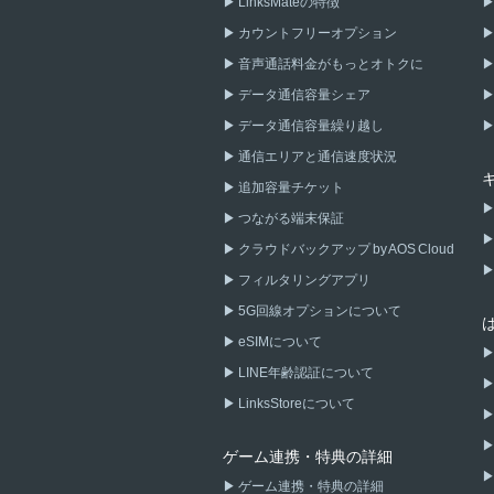
LinksMateの特徴
カウントフリーオプション
音声通話料金がもっとオトクに
データ通信容量シェア
データ通信容量繰り越し
通信エリアと通信速度状況
追加容量チケット
つながる端末保証
クラウドバックアップ by AOS Cloud
フィルタリングアプリ
5G回線オプションについて
eSIMについて
LINE年齢認証について
LinksStoreについて
ゲーム連携・特典の詳細
ゲーム連携・特典の詳細