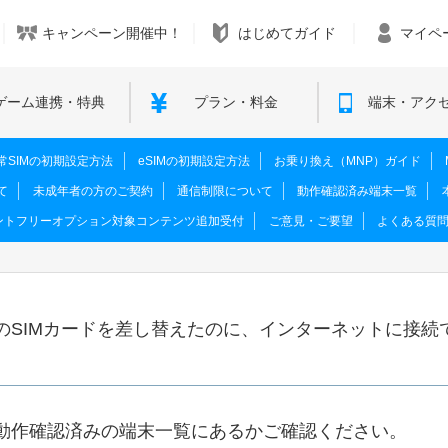
キャンペーン開催中！
はじめてガイド
マイペ
ゲーム連携・特典
プラン・料金
端末・アク
M･通常SIMの初期設定方法
eSIMの初期設定方法
お乗り換え（MNP）ガイド
て
未成年者の方のご契約
通信制限について
動作確認済み端末一覧
ントフリーオプション対象コンテンツ追加受付
ご意見・ご要望
よくある質
のSIMカードを差し替えたのに、インターネットに接続
動作確認済みの端末一覧にあるかご確認ください。