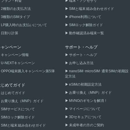
プラン・料金
端末・アクセサリ
2種類のお支払方法
SIMと端末 組み合わせガイド
3種類のSIMタイプ
iPhone利用について
LP購入時のお支払いについて
SIMロック解除ガイド
日割り計算
動作確認済み端末一覧
キャンペーン
サポート・ヘルプ
キャンペーン情報
サポート・ヘルプ
U-NEXTキャンペーン
お申し込み方法
OPPO端末購入キャンペーン第5弾
nanoSIM･microSIM･通常SIMの初期設
定方法
eSIMの初期設定方法
はじめてガイド
お乗り換え（MNP）ガイド
はじめてガイド
MVNOのギモンを解消！
お乗り換え（MNP）ガイド
マイページについて
SIMサービスについて
3Dセキュアについて
SIMロック解除ガイド
未成年者の方のご契約
SIMと端末 組み合わせガイド