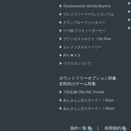
Shadowverse: Worlds Beyond
ブレイブソード×ブレイズソウル
グランブルーファンタジー
ウマ娘 プリティーダービー
プリンセスコネクト！Re:Dive
エレメンタルストーリー
釣り★スタ
ウマスクについて
カウントフリーオプション対象
女性向けゲーム特集
刀剣乱舞-ONLINE- Pocket
あんさんぶるスターズ！！Basic
あんさんぶるスターズ！！Music
規約一覧
利用規約