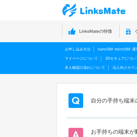
LinksMateの特徴
お申し込み方法
nanoSIM･microSI
マイページについて
3Dセキュアについ
本人確認の流れについて
法人向けカウ
自分の手持ち端末
お手持ちの端末が