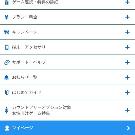
LinksMateの特徴
ゲーム連携・特典の詳細
カウントフリーオプション
ゲーム連携・特典の詳細
プラン・料金
音声通話料金がもっとオトクに
Shadowverse: Worlds Beyond
プラン・料金
キャンペーン
データ通信容量シェア
ブレイブソード×ブレイズソウル
2種類のお支払方法
お得なキャンペーン実施中！
端末・アクセサリ
データ通信容量繰り越し
グランブルーファンタジー
3種類のSIMタイプ
U-NEXTキャンペーン
通信エリアと通信速度状況
端末・アクセサリ
サポート・ヘルプ
ウマ娘 プリティーダービー
LP購入時のお支払いについて
OPPO端末購入キャンペーン第5弾
追加容量チケット
SIMと端末 組み合わせガイド
プリンセスコネクト！Re:Dive
サポート・ヘルプ
お知らせ一覧
日割り計算
つながる端末保証
iPhone利用について
エレメンタルストーリー
お申し込み方法
お知らせ一覧
はじめてガイド
クラウドバックアップ by AOS Cloud
SIMロック解除ガイド
釣り★スタ
nanoSIM･microSIM･通常SIMの初期設定方法
ブース出展のご紹介
はじめてガイド
カウントフリーオプション対象
フィルタリングアプリ
動作確認済み端末一覧
ウマスクについて
eSIMの初期設定方法
女性向けゲーム特集
お乗り換え（MNP）ガイド
5G回線オプションについて
お乗り換え（MNP）ガイド
刀剣乱舞-ONLINE- Pocket
マイページ
SIMサービスについて
eSIMについて