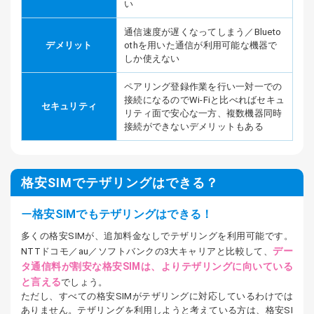
い
通信速度が遅くなってしまう／Blueto
デメリット
othを用いた通信が利用可能な機器で
しか使えない
ペアリング登録作業を行い一対一での
接続になるのでWi-Fiと比べればセキュ
セキュリティ
リティ面で安心な一方、複数機器同時
接続ができないデメリットもある
格安SIMでテザリングはできる？
格安SIMでもテザリングはできる！
多くの格安SIMが、追加料金なしでテザリングを利用可能です。
デー
NTTドコモ／au／ソフトバンクの3大キャリアと比較して、
タ通信料が割安な格安SIMは、よりテザリングに向いている
と言える
でしょう。
ただし、すべての格安SIMがテザリングに対応しているわけでは
ありません。テザリングを利用しようと考えている方は、格安SI