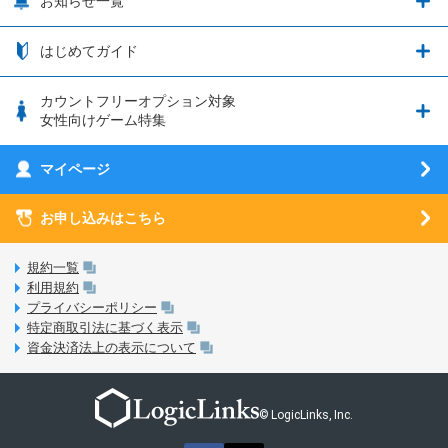
お知らせ一覧
日割り計算
つながる端末保証
iPhone利用について
エレメンタルストーリー
お申し込み方法
お知らせ一覧
はじめてガイド
クラウドバックアップ by AOS Cloud
SIMロック解除ガイド
釣り★スタ
nanoSIM･microSIM･通常SIMの初期設定方法
ブース出展のご紹介
はじめてガイド
カウントフリーオプション対象
フィルタリングアプリ
動作確認済み端末一覧
ウマスクについて
eSIMの初期設定方法
女性向けゲーム特集
お乗り換え（MNP）ガイド
5G回線オプションについて
お乗り換え（MNP）ガイド
刀剣乱舞-ONLINE- Pocket
マイページ
SIMサービスについて
eSIMについて
MVNOのギモンを解消！
あんさんぶるスターズ！！Basic
SIMロック解除ガイド
お申し込みはこちら
LINE年齢認証について
マイページについて
あんさんぶるスターズ！！Music
SIMと端末 組み合わせガイド
LinksStoreについて
規約一覧
3Dセキュアについて
利用規約
LinksMateのサービスについて
プライバシーポリシー
未成年者の方のご契約
特定商取引法に基づく表示
LPについて
資金決済法上の表示について
通信制限について
おすすめプラン
動作確認済み端末一覧
お申し込み方法
© LogicLinks, Inc.
本人確認書類について