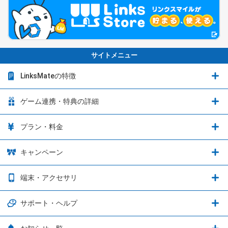
サイトメニュー
LinksMateの特徴
LinksMateの特徴
ゲーム連携・特典の詳細
カウントフリーオプション
ゲーム連携・特典の詳細
プラン・料金
音声通話料金がもっとオトクに
Shadowverse: Worlds Beyond
プラン・料金
キャンペーン
データ通信容量シェア
ブレイブソード×ブレイズソウル
2種類のお支払方法
お得なキャンペーン実施中！
端末・アクセサリ
データ通信容量繰り越し
グランブルーファンタジー
3種類のSIMタイプ
U-NEXTキャンペーン
通信エリアと通信速度状況
端末・アクセサリ
サポート・ヘルプ
ウマ娘 プリティーダービー
LP購入時のお支払いについて
OPPO端末購入キャンペーン第5弾
追加容量チケット
SIMと端末 組み合わせガイド
プリンセスコネクト！Re:Dive
サポート・ヘルプ