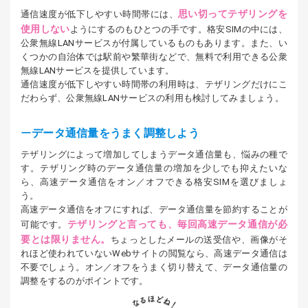
思い切ってテザリングを
通信速度が低下しやすい時間帯には、
使用しない
ようにするのもひとつの手です。格安SIMの中には、
公衆無線LANサービスが付属しているものもあります。また、い
くつかの自治体では駅前や繁華街などで、無料で利用できる公衆
無線LANサービスを提供しています。
通信速度が低下しやすい時間帯の利用時は、テザリングだけにこ
だわらず、公衆無線LANサービスの利用も検討してみましょう。
データ通信量をうまく調整しよう
テザリングによって増加してしまうデータ通信量も、悩みの種で
す。テザリング時のデータ通信量の増加を少しでも抑えたいな
ら、高速データ通信をオン／オフできる格安SIMを選びましょ
う。
高速データ通信をオフにすれば、データ通信量を節約することが
テザリングと言っても、毎回高速データ通信が必
可能です。
要とは限りません。
ちょっとしたメールの送受信や、画像がそ
れほど使われていないWebサイトの閲覧なら、高速データ通信は
不要でしょう。オン／オフをうまく切り替えて、データ通信量の
調整をするのがポイントです。