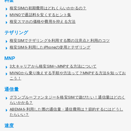
料金
格安SIMの初期費用はどれくらいかかるの？
MVNOで通話料を安くするヒント集
格安スマホの価格や費用を抑える方法
テザリング
格安SIMでテザリングを利用する際の注意点と利用のコツ
格安SIMを利用したiPhoneの使用とテザリング
MNP
3大キャリアから格安SIMへMNPする方法について
MVNOから乗り換えする手順や方法って？MNPする方法を知ってお
こう！
通信量
グランブルーファンタジーを格安SIMで遊びたい！通信量はどのく
らいかかる？
ABEMAを利用した際の通信量・通信費用は？節約するにはどうし
たらいい？
速度