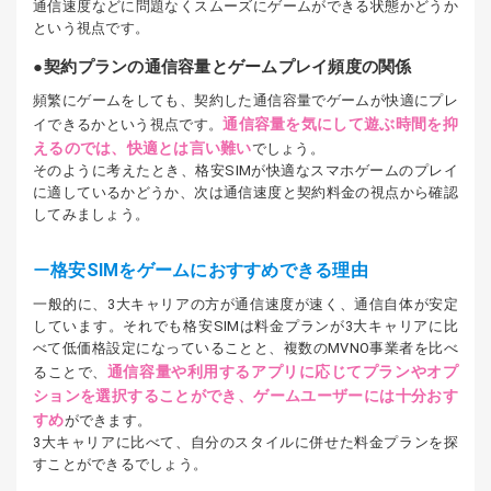
通信速度などに問題なくスムーズにゲームができる状態かどうか
という視点です。
契約プランの通信容量とゲームプレイ頻度の関係
頻繁にゲームをしても、契約した通信容量でゲームが快適にプレ
通信容量を気にして遊ぶ時間を抑
イできるかという視点です。
えるのでは、快適とは言い難い
でしょう。
そのように考えたとき、格安SIMが快適なスマホゲームのプレイ
に適しているかどうか、次は通信速度と契約料金の視点から確認
してみましょう。
格安SIMをゲームにおすすめできる理由
一般的に、3大キャリアの方が通信速度が速く、通信自体が安定
しています。それでも格安SIMは料金プランが3大キャリアに比
べて低価格設定になっていることと、複数のMVNO事業者を比べ
通信容量や利用するアプリに応じてプランやオプ
ることで、
ションを選択することができ、ゲームユーザーには十分おす
すめ
ができます。
3大キャリアに比べて、自分のスタイルに併せた料金プランを探
すことができるでしょう。