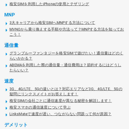
格安SIMを利用したiPhoneの使用とテザリング
MNP
3大キャリアから格安SIMへMNPする方法について
MVNOから乗り換えする手順や方法って？MNPする方法を知ってお
こう！
通信量
グランブルーファンタジーを格安SIMで遊びたい！通信量はどのく
らいかかる？
ABEMAを利用した際の通信量・通信費用は？節約するにはどうし
たらいい？
速度
3G、4G/LTE、5Gの違いとは？対応エリアなど3G、4G/LTE、5Gの
疑問にリンクスメイトがお答えします！
格安SIMの会社ごとに通信速度が異なる秘密を解説します！
格安スマホの通信速度について学ぶ
LinksMateで速度が遅い、つながらない問題って何が原因？
デメリット