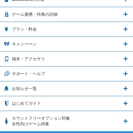
LinksMateの特徴
ゲーム連携・特典の詳細
カウントフリーオプション
ゲーム連携・特典の詳細
プラン・料金
音声通話料金がもっとオトクに
Shadowverse: Worlds Beyond
プラン・料金
キャンペーン
データ通信容量シェア
ブレイブソード×ブレイズソウル
2種類のお支払方法
お得なキャンペーン実施中！
端末・アクセサリ
データ通信容量繰り越し
グランブルーファンタジー
3種類のSIMタイプ
U-NEXTキャンペーン
通信エリアと通信速度状況
端末・アクセサリ
サポート・ヘルプ
ウマ娘 プリティーダービー
LP購入時のお支払いについて
OPPO端末購入キャンペーン第5弾
追加容量チケット
SIMと端末 組み合わせガイド
プリンセスコネクト！Re:Dive
サポート・ヘルプ
お知らせ一覧
日割り計算
つながる端末保証
iPhone利用について
エレメンタルストーリー
お申し込み方法
お知らせ一覧
はじめてガイド
クラウドバックアップ by AOS Cloud
SIMロック解除ガイド
釣り★スタ
nanoSIM･microSIM･通常SIMの初期設定方法
ブース出展のご紹介
はじめてガイド
カウントフリーオプション対象
フィルタリングアプリ
動作確認済み端末一覧
ウマスクについて
eSIMの初期設定方法
女性向けゲーム特集
お乗り換え（MNP）ガイド
5G回線オプションについて