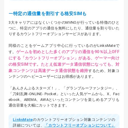
特定の通信量を割引する格安SIMも
3大キャリアにはなくいくつかのMVNOが行っている特徴のひと
つに、特定のアプリの通信を無料にしたり、通信量を割り引いた
りするカウントフリーオプションサービスがあります。
同様のことをゲームアプリ中心に行っているのがLinksMateで
ゲームを初めとした多くのアプリの通信を90％以上OFF
す。
にする「カウントフリーオプション」がある、ゲーマー向け
の格安SIMです。たとえ低速データ通信状態になっても、対
象コンテンツは高速データ通信状態を維持
するため、対象コ
ンテンツのヘビーユーザーにはお得感があります。
「あんさんぶるスターズ！」、「グランブルーファンタジー」、
「刀剣乱舞-ONLINE- Pocket」といった人気ゲームから、X、Fac
ebook、ABEMA、AWAといったコンテンツを楽しめるアプリも
通信容量を大幅にカットできます。
LinksMate
のカウントフリーオプション対象コンテンツの
詳細については、
「カウントフリーオプションについて」