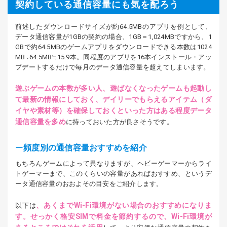
契約している通信容量にも気を配ろう
前述したダウンロードサイズが約64.5MBのアプリを例として、
データ通信容量が1GBの契約の場合、1GB＝1,024MBですから、1
GBで約64.5MBのゲームアプリをダウンロードできる本数は1024
MB÷64.5MB≒15.9本。同程度のアプリを16本インストール・アッ
プデートするだけで毎月のデータ通信容量を超えてしまいます。
遊ぶゲームの本数が多い人、遊ばなくなったゲームも起動し
て最新の情報にしておく、デイリーでもらえるアイテム（ダ
イヤや素材等）を確保しておくといった方はある程度データ
通信容量を多め
に持っておいた方が良さそうです。
頻度別の通信容量おすすめを紹介
もちろんゲームによって異なりますが、ヘビーゲーマーからライ
トゲーマーまで、このくらいの容量があればおすすめ、というデ
ータ通信容量のおおよその目安をご紹介します。
、あくまでWi-Fi環境がない場合のおすすめになりま
以下は
す。せっかく格安SIMで料金を節約するので、Wi-Fi環境が