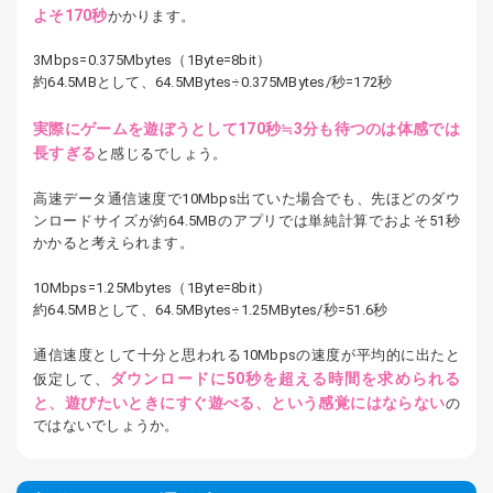
よそ170秒
かかります。
3Mbps=0.375Mbytes（1Byte=8bit）
約64.5MBとして、64.5MBytes÷0.375MBytes/秒=172秒
実際にゲームを遊ぼうとして170秒≒3分も待つのは体感では
長すぎる
と感じるでしょう。
高速データ通信速度で10Mbps出ていた場合でも、先ほどのダウ
ンロードサイズが約64.5MBのアプリでは単純計算でおよそ51秒
かかると考えられます。
10Mbps=1.25Mbytes（1Byte=8bit）
約64.5MBとして、64.5MBytes÷1.25MBytes/秒=51.6秒
通信速度として十分と思われる10Mbpsの速度が平均的に出たと
ダウンロードに50秒を超える時間を求められる
仮定して、
と、遊びたいときにすぐ遊べる、という感覚にはならない
の
ではないでしょうか。