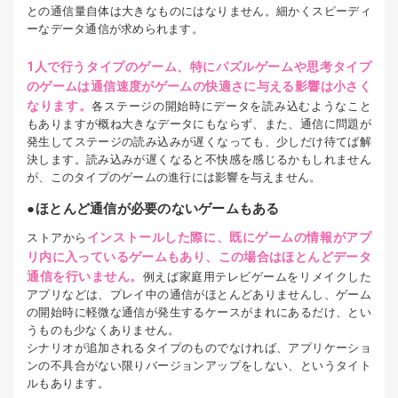
との通信量自体は大きなものにはなりません。細かくスピーディ
ーなデータ通信が求められます。
1人で行うタイプのゲーム、特にパズルゲームや思考タイプ
のゲームは通信速度がゲームの快適さに与える影響は小さく
なります。
各ステージの開始時にデータを読み込むようなこと
もありますが概ね大きなデータにもならず、また、通信に問題が
発生してステージの読み込みが遅くなっても、少しだけ待てば解
決します。読み込みが遅くなると不快感を感じるかもしれません
が、このタイプのゲームの進行には影響を与えません。
ほとんど通信が必要のないゲームもある
インストールした際に、既にゲームの情報がアプ
ストアから
リ内に入っているゲームもあり、この場合はほとんどデータ
通信を行いません。
例えば家庭用テレビゲームをリメイクした
アプリなどは、プレイ中の通信がほとんどありませんし、ゲーム
の開始時に軽微な通信が発生するケースがまれにあるだけ、とい
うものも少なくありません。
シナリオが追加されるタイプのものでなければ、アプリケーショ
ンの不具合がない限りバージョンアップをしない、というタイト
ルもあります。