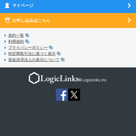
お乗り換え（MNP）ガイド
刀剣乱舞-ONLINE- Pocket
マイページ
SIMサービスについて
eSIMについて
MVNOのギモンを解消！
あんさんぶるスターズ！！Basic
SIMロック解除ガイド
お申し込みはこちら
LINE年齢認証について
マイページについて
あんさんぶるスターズ！！Music
SIMと端末 組み合わせガイド
LinksStoreについて
規約一覧
3Dセキュアについて
利用規約
LinksMateのサービスについて
プライバシーポリシー
未成年者の方のご契約
特定商取引法に基づく表示
LPについて
資金決済法上の表示について
通信制限について
おすすめプラン
動作確認済み端末一覧
お申し込み方法
© LogicLinks, Inc.
本人確認書類について
本人確認の流れについて
法人向けカウントフリーオプション対象コンテンツ追加受付
ご意見・ご要望
よくある質問