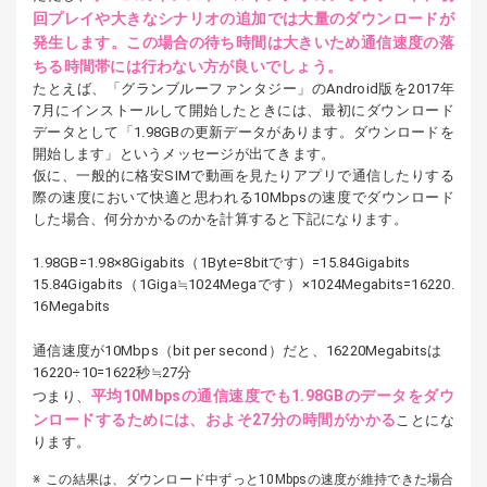
回プレイや大きなシナリオの追加では大量のダウンロードが
発生します。この場合の待ち時間は大きいため通信速度の落
ちる時間帯には行わない方が良いでしょう。
たとえば、「グランブルーファンタジー」のAndroid版を2017年
7月にインストールして開始したときには、最初にダウンロード
データとして「1.98GBの更新データがあります。ダウンロードを
開始します」というメッセージが出てきます。
仮に、一般的に格安SIMで動画を見たりアプリで通信したりする
際の速度において快適と思われる10Mbpsの速度でダウンロード
した場合、何分かかるのかを計算すると下記になります。
1.98GB=1.98×8Gigabits（1Byte=8bitです）=15.84Gigabits
15.84Gigabits（1Giga≒1024Megaです）×1024Megabits=16220.
16Megabits
通信速度が10Mbps（bit per second）だと、16220Megabitsは
16220÷10=1622秒≒27分
平均10Mbpsの通信速度でも1.98GBのデータをダウ
つまり、
ンロードするためには、およそ27分の時間がかかる
ことにな
ります。
この結果は、ダウンロード中ずっと10Mbpsの速度が維持できた場合