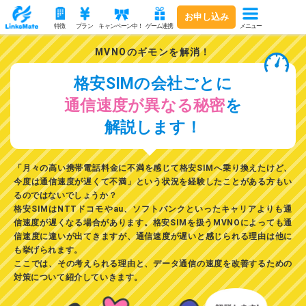
お申し込み
メニュー
特徴
プラン
キャンペーン中！
ゲーム連携
MVNOのギモンを解消！
格安SIMの会社ごとに
通信速度が異なる秘密
を
解説します！
「月々の高い携帯電話料金に不満を感じて格安SIMへ乗り換えたけど、
今度は通信速度が遅くて不満」という状況を経験したことがある方もい
るのではないでしょうか？
格安SIMはNTTドコモやau、ソフトバンクといったキャリアよりも通
信速度が遅くなる場合があります。格安SIMを扱うMVNOによっても通
信速度に違いが出てきますが、通信速度が遅いと感じられる理由は他に
も挙げられます。
ここでは、その考えられる理由と、
データ通信の速度を改善するための
対策
について紹介していきます。