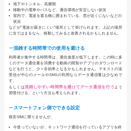
地下やトンネル、高層階
移動中の電車やバスなど、通信環境が安定しない状況
室内で、電波を遮る物に囲まれている、窓が近くにないなどの
状況
などが”電波が届きにくい”場所として挙げられます。上記の場所
に当てはまるなら、移動してみると改善されるかもしれません。
混雑する時間帯での使用を避ける
利用者が集中する時間帯は、通信速度が低下します。この時に多
くのデータ通信量を消費する動画の閲覧やアプリのダウンロード
などを行うと、少々非効率となるかもしれません。テキストの送
受信が中心のメールやSNSの利用ならデータ通信量は少なめで
す。
混雑しやすい時間帯を避けてデータ通信を行う
もしくは
よう
習慣付ける、という方法も考えられます。
スマートフォン側でできる設定
格安SIMに限りませんが、
今使っていないが、ネットワーク通信を行っているアプリを終