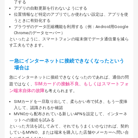
了する
アプリの自動更新を行わないようにする
位置情報など特定のアプリでしか使わない設定は、アプリを使
うときに有効化する
ブラウザのデータ圧縮機能を利用する（例：Android用Google
Chromeのデータセーバー）
といったように、スマートフォンの端末側でデータ通信量を減ら
す工夫もできます。
急にインターネットに接続できなくなったという
場合は
急にインターネットに接続できなくなったのであれば、通信の問
SIMカードの接触不良、もしくはスマートフォ
題ではなく、
ン端末自体の故障
も考えられます。
SIMカードを一旦取り出して、柔らかい布で拭き、もう一度挿
入して、認識されるか確認
MVNOから配布されている新しいAPNを設定して、インターネ
ットへの接続を試みる
といった方法を試してみて、それでもうまくいかなければ、契約
しているMVNO、または端末を購入した店舗やメーカーへ問い合