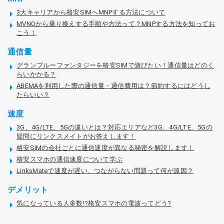
3大キャリアから格安SIMへMNPする方法について
MVNOから乗り換えする手順や方法って？MNPする方法を知ってお
こう！
通信量
グランブルーファンタジーを格安SIMで遊びたい！通信量はどのく
らいかかる？
ABEMAを利用した際の通信量・通信費用は？節約するにはどうし
たらいい？
速度
3G、4G/LTE、5Gの違いとは？対応エリアなど3G、4G/LTE、5Gの
疑問にリンクスメイトがお答えします！
格安SIMの会社ごとに通信速度が異なる秘密を解説します！
格安スマホの通信速度について学ぶ
LinksMateで速度が遅い、つながらない問題って何が原因？
デメリット
気になっている人多数!?格安スマホの電波ってどう?