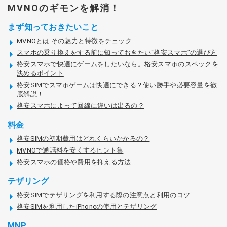
MVNOのギモンを解消！
まず知っておきたいこと
MVNOとは その魅力と特徴をチェック
スマホの乗り換えをする前に知っておきたい“格安スマホ”の選び方
格安スマホで快適にゲームをしたいなら。格安スマホのスペックを
決めるポイント
格安SIMでスマホゲームは快適にできる？使い勝手や必要容量を徹
底解説！
格安スマホによって回線に違いは出るの？
料金
格安SIMの初期費用はどれくらいかかるの？
MVNOで通話料を安くするヒント集
格安スマホの価格や費用を抑える方法
テザリング
格安SIMでテザリングを利用する際の注意点と利用のコツ
格安SIMを利用したiPhoneの使用とテザリング
MNP