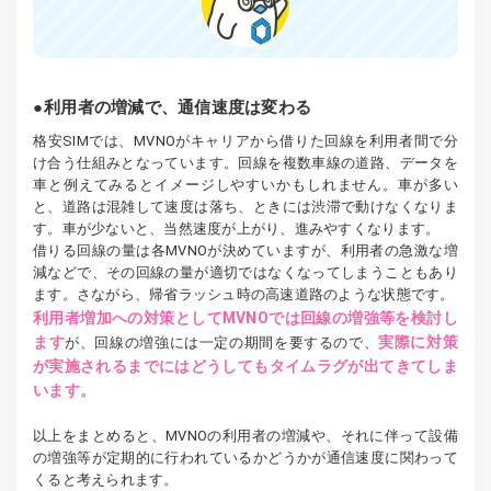
利用者の増減で、通信速度は変わる
格安SIMでは、MVNOがキャリアから借りた回線を利用者間で分
け合う仕組みとなっています。回線を複数車線の道路、データを
車と例えてみるとイメージしやすいかもしれません。車が多い
と、道路は混雑して速度は落ち、ときには渋滞で動けなくなりま
す。車が少ないと、当然速度が上がり、進みやすくなります。
借りる回線の量は各MVNOが決めていますが、利用者の急激な増
減などで、その回線の量が適切ではなくなってしまうこともあり
ます。さながら、帰省ラッシュ時の高速道路のような状態です。
利用者増加への対策としてMVNOでは回線の増強等を検討し
ます
実際に対策
が、回線の増強には一定の期間を要するので、
が実施されるまでにはどうしてもタイムラグが出てきてしま
います。
以上をまとめると、MVNOの利用者の増減や、それに伴って設備
の増強等が定期的に行われているかどうかが通信速度に関わって
くると考えられます。