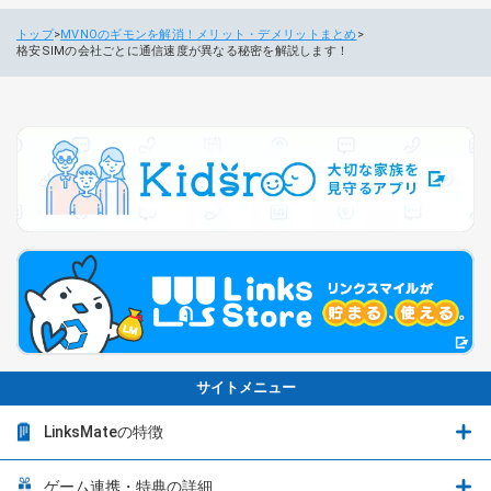
トップ
MVNOのギモンを解消！メリット・デメリットまとめ
格安SIMの会社ごとに通信速度が異なる秘密を解説します！
サイトメニュー
LinksMateの特徴
LinksMateの特徴
ゲーム連携・特典の詳細