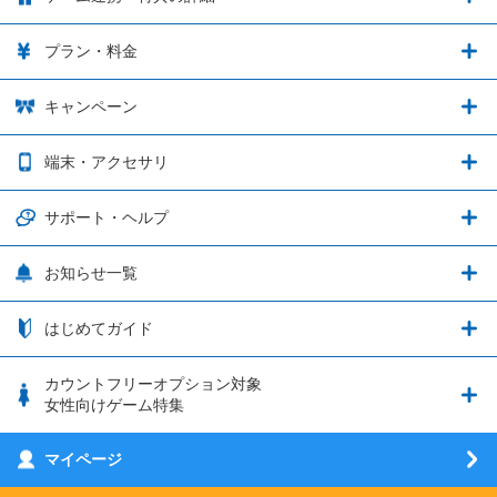
カウントフリーオプション
ゲーム連携・特典の詳細
プラン・料金
音声通話料金がもっとオトクに
Shadowverse: Worlds Beyond
プラン・料金
キャンペーン
データ通信容量シェア
ブレイブソード×ブレイズソウル
2種類のお支払方法
お得なキャンペーン実施中！
端末・アクセサリ
データ通信容量繰り越し
グランブルーファンタジー
3種類のSIMタイプ
U-NEXTキャンペーン
通信エリアと通信速度状況
端末・アクセサリ
サポート・ヘルプ
ウマ娘 プリティーダービー
LP購入時のお支払いについて
OPPO端末購入キャンペーン第5弾
追加容量チケット
SIMと端末 組み合わせガイド
プリンセスコネクト！Re:Dive
サポート・ヘルプ
お知らせ一覧
日割り計算
つながる端末保証
iPhone利用について
エレメンタルストーリー
お申し込み方法
お知らせ一覧
はじめてガイド
クラウドバックアップ by AOS Cloud
SIMロック解除ガイド
釣り★スタ
nanoSIM･microSIM･通常SIMの初期設定方法
ブース出展のご紹介
はじめてガイド
カウントフリーオプション対象
フィルタリングアプリ
動作確認済み端末一覧
ウマスクについて
eSIMの初期設定方法
女性向けゲーム特集
お乗り換え（MNP）ガイド
5G回線オプションについて
お乗り換え（MNP）ガイド
刀剣乱舞-ONLINE- Pocket
マイページ
SIMサービスについて
eSIMについて
MVNOのギモンを解消！