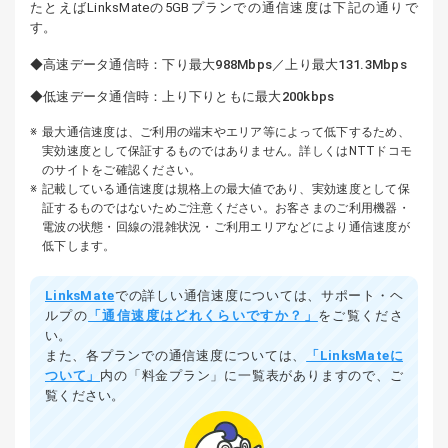
たとえばLinksMateの5GBプランでの通信速度は下記の通りで
す。
高速データ通信時：下り最大988Mbps／上り最大131.3Mbps
低速データ通信時：上り下りともに最大200kbps
最大通信速度は、ご利用の端末やエリア等によって低下するため、
実効速度として保証するものではありません。詳しくはNTTドコモ
のサイトをご確認ください。
記載している通信速度は規格上の最大値であり、実効速度として保
証するものではないためご注意ください。お客さまのご利用機器・
電波の状態・回線の混雑状況・ご利用エリアなどにより通信速度が
低下します。
LinksMate
での詳しい通信速度については、サポート・ヘ
ルプの
「通信速度はどれくらいですか？」
をご覧くださ
い。
また、各プランでの通信速度については、
「LinksMateに
ついて」
内の「料金プラン」に一覧表がありますので、ご
覧ください。