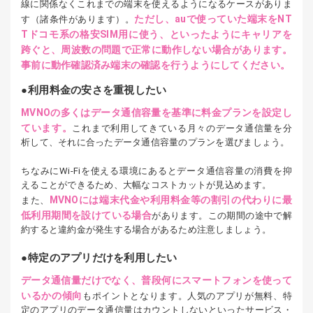
線に関係なくこれまでの端末を使えるようになるケースがありま
ただし、auで使っていた端末をNT
す（諸条件があります）。
Tドコモ系の格安SIM用に使う、といったようにキャリアを
跨ぐと、周波数の問題で正常に動作しない場合があります。
事前に動作確認済み端末の確認を行うようにしてください。
利用料金の安さを重視したい
MVNOの多くはデータ通信容量を基準に料金プランを設定し
ています。
これまで利用してきている月々のデータ通信量を分
析して、それに合ったデータ通信容量のプランを選びましょう。
ちなみにWi-Fiを使える環境にあるとデータ通信容量の消費を抑
えることができるため、大幅なコストカットが見込めます。
MVNOには端末代金や利用料金等の割引の代わりに最
また、
低利用期間を設けている場合
があります。この期間の途中で解
約すると違約金が発生する場合があるため注意しましょう。
特定のアプリだけを利用したい
データ通信量だけでなく、普段何にスマートフォンを使って
いるかの傾向
もポイントとなります。人気のアプリが無料、特
定のアプリのデータ通信量はカウントしないといったサービス・