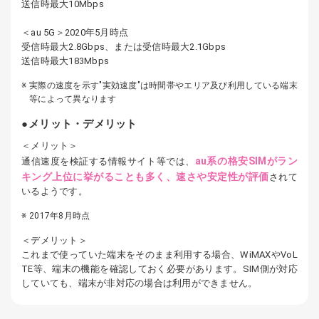
送信時最大10Mbps
＜au 5G＞2020年5月時点
受信時最大2.8Gbps、または受信時最大2.1Gbps
送信時最大183Mbps
実際の速度を示す"実効速度"は時間帯やエリア及び利用している端末
等によって異なります
メリット・デメリット
＜メリット＞
au系の格安SIMがラン
通信速度を検証する情報サイト等では、
キング上位に挙がることも多く、速さや安定性が評価
されて
いるようです。
2017年8月時点
＜デメリット＞
これまで使っていた端末をそのまま利用する場合、WiMAXやVoL
TE等、端末の機能を確認しておく必要があります。SIM側が対応
していても、端末が非対応の場合は利用ができません。