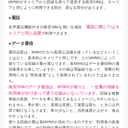
MVNOがキャリアから回線を借りて提供する格安SIMは、キャリ
アと同じように利用できる部分、異なる部分があります。
通話
通話に関してはキ
音声通話機能付きの格安SIMを用いる場合、
ャリアと同じ品質
で利用できます。
データ通信
通信品質は、MVNOだから粗悪な設備を使っているなどというこ
とはなく、基本的にキャリアと同じです。ただMVNOによって、
借りている回線の量が異なります。各MVNOはデータ通信時の通
信速度を公表していますが、その値は理論値であって、実際の利
用時に出る"実効速度"として保障されているわけではありませ
ん。
格安SIMのデータ通信は、MVNOが借りた、一定量の回線を
利用者が分け合って使う仕組みになっています。
回線を複数
車線の道路、データを車と例えてみるとイメージしやすいかもし
れません。車が多いと、道路は混雑して速度は落ち、ときには渋
滞で動けなくなります。車が少ないと、当然速度が上がり、進み
やすくなります。
借りる回線の量は各MVNOが決めているのですが、利用者の急激
な増減などで、その回線の量が適切ではなくなってしまうことも