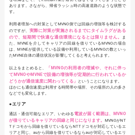
あります。さながら、帰省ラッシュ時の高速道路のような状態で
す。
利用者増加への対策としてMVNO側では回線の増強等を検討する
実際に対策が実施されるまでにタイムラグがある
のですが、
ので、短期間で快適な通信環境になるとは限りません。
ま
た、MVNEを介してキャリアの回線を借りているMVNOの場合
は、MVNEが提供している設備や利用しているMVNOの数といっ
たMVNE自体の通信状況が影響してくると考えられます。
「MVNOの利用者の増減や、それに伴っ
以上をまとめると、
てMVNOやMVNEで設備の増強等が定期的に行われているか
どうかが通信速度に関わってくる」
ということになります。
ほかにも通信速度は利用する時間帯や場所、その場所の人の多さ
などでも変化します。
エリア
電波が届く範囲は、MVNO
通話・通信可能なエリア、いわゆる
が借りているキャリアの回線と同じになります。
MVNOがNT
Tドコモから回線を借りているならNTTドコモが対応しているエ
リアと同じ、auから回線を借りているならauが対応しているエリ