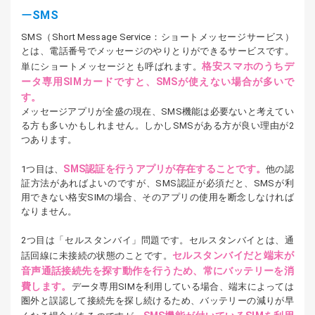
SMS
SMS（Short Message Service：ショートメッセージサービス）
とは、電話番号でメッセージのやりとりができるサービスです。
格安スマホのうちデ
単にショートメッセージとも呼ばれます。
ータ専用SIMカードですと、SMSが使えない場合が多いで
す。
メッセージアプリが全盛の現在、SMS機能は必要ないと考えてい
る方も多いかもしれません。しかしSMSがある方が良い理由が2
つあります。
SMS認証を行うアプリが存在することです。
1つ目は、
他の認
証方法があればよいのですが、SMS認証が必須だと、SMSが利
用できない格安SIMの場合、そのアプリの使用を断念しなければ
なりません。
2つ目は「セルスタンバイ」問題です。セルスタンバイとは、通
セルスタンバイだと端末が
話回線に未接続の状態のことです。
音声通話接続先を探す動作を行うため、常にバッテリーを消
費します。
データ専用SIMを利用している場合、端末によっては
圏外と誤認して接続先を探し続けるため、バッテリーの減りが早