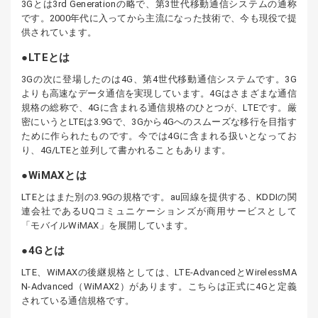
3Gとは3rd Generationの略で、第3世代移動通信システムの通称
です。2000年代に入ってから主流になった技術で、今も現役で提
供されています。
LTEとは
3Gの次に登場したのは4G、第4世代移動通信システムです。3G
よりも高速なデータ通信を実現しています。4Gはさまざまな通信
規格の総称で、4Gに含まれる通信規格のひとつが、LTEです。厳
密にいうとLTEは3.9Gで、3Gから4Gへのスムーズな移行を目指す
ために作られたものです。今では4Gに含まれる扱いとなってお
り、4G/LTEと並列して書かれることもあります。
WiMAXとは
LTEとはまた別の3.9Gの規格です。au回線を提供する、KDDIの関
連会社であるUQコミュニケーションズが商用サービスとして
「モバイルWiMAX」を展開しています。
4Gとは
LTE、WiMAXの後継規格としては、LTE-AdvancedとWirelessMA
N-Advanced（WiMAX2）があります。こちらは正式に4Gと定義
されている通信規格です。