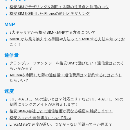
格安SIMでテザリングを利用する際の注意点と利用のコツ
格安SIMを利用したiPhoneの使用とテザリング
MNP
3大キャリアから格安SIMへMNPする方法について
MVNOから乗り換えする手順や方法って？MNPする方法を知ってお
こう！
通信量
グランブルーファンタジーを格安SIMで遊びたい！通信量はどのく
らいかかる？
ABEMAを利用した際の通信量・通信費用は？節約するにはどうし
たらいい？
速度
3G、4G/LTE、5Gの違いとは？対応エリアなど3G、4G/LTE、5Gの
疑問にリンクスメイトがお答えします！
格安SIMの会社ごとに通信速度が異なる秘密を解説します！
格安スマホの通信速度について学ぶ
LinksMateで速度が遅い、つながらない問題って何が原因？