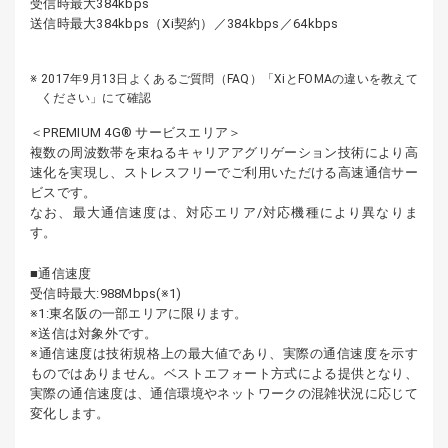
受信時最大384kbps
送信時最大384kbps（Xi契約）／384kbps／64kbps
2017年9月13日よくあるご質問（FAQ）「XiとFOMAの違いを教えて
ください」にて確認
＜PREMIUM 4G® サービスエリア＞
複数の周波数帯を束ねるキャリアアグリゲーション技術により高
速化を実現し、ストレスフリーでご利用いただける高速通信サー
ビスです。
なお、最大通信速度は、対応エリア/対応機種により異なりま
す。
■通信速度
受信時最大:988Mbps(※1)
※1:東名阪の一部エリアに限ります。
※送信は対象外です。
※通信速度は技術規格上の最大値であり、実際の通信速度を示す
ものではありません。ベストエフォート方式による提供となり、
実際の通信速度は、通信環境やネットワークの混雑状況に応じて
変化します。