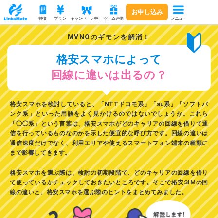
お申し込み
メニュー
特徴
プラン
キャンペーン中！
ゲーム連携
MVNOのギモンを解消！
格安スマホによって
回線に違いは出るの？
格安スマホを検討していると、「NTTドコモ系」「au系」「ソフトバ
ンク系」といった用語をよく見かけるのではないでしょうか。
これら
「◯◯系」という言葉は、格安スマホがどのキャリアの回線を借りて通
信を行っているものなのかを示した便宜的な呼び方です。回線の違いは
通信速度だけでなく、利用エリアや使えるスマートフォン端末の種類に
まで影響してきます。
格安スマホを選ぶ際は、検討の初期段階で、どのキャリアの回線を借り
て使っているかチェックしておきたいところです。そこで格安SIMの回
線の違いと、格安スマホを選ぶ際のヒントをまとめてみました。