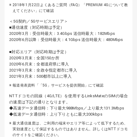
2018年1月22日よくあるご質問（FAQ）「PREMIUM 4Gについて教
えてください」にて確認
＜5G契約／5Gサービスエリア＞
■通信速度（対応時期は予定）
2020年3月：受信時最大：3.4Gbps 送信時最大：182Mbps
2020年6月以降：受信時最大：4.1Gbps 送信時最大：480Mbps
■対応エリア（対応時期は予定）
2020年3月末：全国150か所
2020年6月末：全都道府県に導入
2021年3月末：全政令指定都市に導入
2021年3月末：500都市以上に導入
報道発表資料「「5G」サービスを提供開始」にて確認
NTTドコモの回線（4G/LTE）を使用するLinksMateのSIMの場合
の速度は下記の通りとなります。
◆高速データ通信時：下り最大988Mbps／上り最大131.3Mbps
◆低速データ通信時：上り下りともに最大200kbps
最大通信速度は、ご利用の端末やエリア等によって低下するため、
実効速度として保証するものではありません。詳しくはNTTドコモ
のサイトをご確認ください。