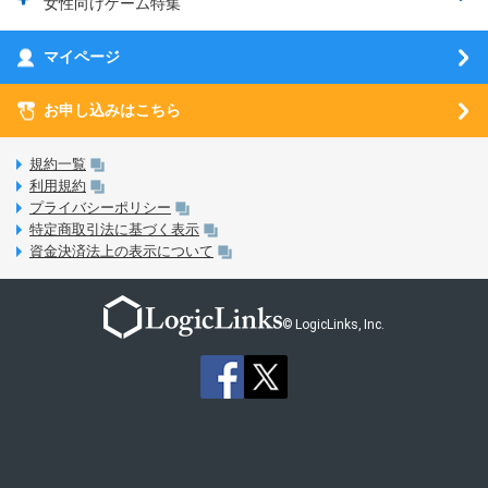
女性向けゲーム特集
お乗り換え（MNP）ガイド
5G回線オプションについて
お乗り換え（MNP）ガイド
刀剣乱舞-ONLINE- Pocket
マイページ
SIMサービスについて
eSIMについて
MVNOのギモンを解消！
あんさんぶるスターズ！！Basic
SIMロック解除ガイド
お申し込みはこちら
LINE年齢認証について
マイページについて
あんさんぶるスターズ！！Music
SIMと端末 組み合わせガイド
LinksStoreについて
規約一覧
3Dセキュアについて
利用規約
LinksMateのサービスについて
プライバシーポリシー
未成年者の方のご契約
特定商取引法に基づく表示
LPについて
資金決済法上の表示について
通信制限について
おすすめプラン
動作確認済み端末一覧
お申し込み方法
© LogicLinks, Inc.
本人確認書類について
本人確認の流れについて
法人向けカウントフリーオプション対象コンテンツ追加受付
ご意見・ご要望