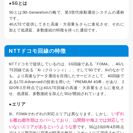
5Gとは
5Gとは5th Generationの略で、第5世代移動通信システムの通称
です。
4G/LTEで提供してきた高速・大容量をさらに進化させ、それに
加えて低遅延、多数接続の特徴を持った通信です。
NTTドコモ回線の特徴
NTTドコモで提供しているのは、3G回線である「FOMA」、4G/L
TE回線である「Xi（クロッシィ）」、そして5Gです。Xiのなかで
も、より高速なデータ通信を目指したサービスとして、4G回線で
あるLTE-Advancedの技術を用いた「PREMIUM 4G®」があり、2
020年3月時点では4G/LTE回線の高速・大容量をさらに進化さ
せ、低遅延、多数接続を加えた5Gが開始されています。
エリア
いずれ
Xi、FOMAそれぞれの対応エリアは異なります。しかし、
も概ね都市部はカバーしており、山間部や海上では対応して
いないエリアがあるというような形
です。5Gは2020年4月時点
ではより限定的に空港や駅等の施設・スポットにて提供されてい