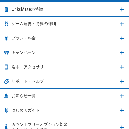
LinksMateの特徴
LinksMateの特徴
ゲーム連携・特典の詳細
カウントフリーオプション
ゲーム連携・特典の詳細
プラン・料金
音声通話料金がもっとオトクに
Shadowverse: Worlds Beyond
プラン・料金
キャンペーン
データ通信容量シェア
ブレイブソード×ブレイズソウル
2種類のお支払方法
お得なキャンペーン実施中！
端末・アクセサリ
データ通信容量繰り越し
グランブルーファンタジー
3種類のSIMタイプ
U-NEXTキャンペーン
通信エリアと通信速度状況
端末・アクセサリ
サポート・ヘルプ
ウマ娘 プリティーダービー
LP購入時のお支払いについて
OPPO端末購入キャンペーン第5弾
追加容量チケット
SIMと端末 組み合わせガイド
プリンセスコネクト！Re:Dive
サポート・ヘルプ
お知らせ一覧
日割り計算
つながる端末保証
iPhone利用について
エレメンタルストーリー
お申し込み方法
お知らせ一覧
はじめてガイド
クラウドバックアップ by AOS Cloud
SIMロック解除ガイド
釣り★スタ
nanoSIM･microSIM･通常SIMの初期設定方法
ブース出展のご紹介
はじめてガイド
カウントフリーオプション対象
フィルタリングアプリ
動作確認済み端末一覧
ウマスクについて
eSIMの初期設定方法