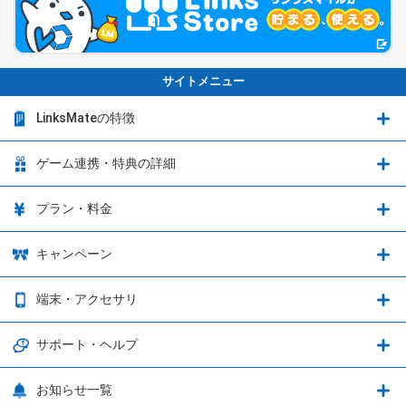
サイトメニュー
LinksMateの特徴
LinksMateの特徴
ゲーム連携・特典の詳細
カウントフリーオプション
ゲーム連携・特典の詳細
プラン・料金
音声通話料金がもっとオトクに
Shadowverse: Worlds Beyond
プラン・料金
キャンペーン
データ通信容量シェア
ブレイブソード×ブレイズソウル
2種類のお支払方法
お得なキャンペーン実施中！
端末・アクセサリ
データ通信容量繰り越し
グランブルーファンタジー
3種類のSIMタイプ
U-NEXTキャンペーン
通信エリアと通信速度状況
端末・アクセサリ
サポート・ヘルプ
ウマ娘 プリティーダービー
LP購入時のお支払いについて
OPPO端末購入キャンペーン第5弾
追加容量チケット
SIMと端末 組み合わせガイド
プリンセスコネクト！Re:Dive
サポート・ヘルプ
お知らせ一覧
日割り計算