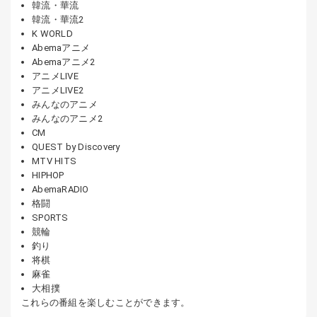
韓流・華流
韓流・華流2
K WORLD
Abemaアニメ
Abemaアニメ2
アニメLIVE
アニメLIVE2
みんなのアニメ
みんなのアニメ2
CM
QUEST by Discovery
MTV HITS
HIPHOP
AbemaRADIO
格闘
SPORTS
競輪
釣り
将棋
麻雀
大相撲
これらの番組を楽しむことができます。