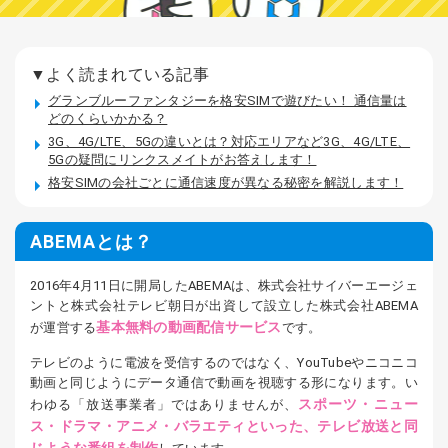
▼よく読まれている記事
グランブルーファンタジーを格安SIMで遊びたい！ 通信量は
どのくらいかかる？
3G、4G/LTE、5Gの違いとは？対応エリアなど3G、4G/LTE、
5Gの疑問にリンクスメイトがお答えします！
格安SIMの会社ごとに通信速度が異なる秘密を解説します！
ABEMAとは？
2016年4月11日に開局したABEMAは、株式会社サイバーエージェ
ントと株式会社テレビ朝日が出資して設立した株式会社ABEMA
基本無料の動画配信サービス
が運営する
です。
テレビのように電波を受信するのではなく、YouTubeやニコニコ
動画と同じようにデータ通信で動画を視聴する形になります。い
スポーツ・ニュー
わゆる「放送事業者」ではありませんが、
ス・ドラマ・アニメ・バラエティといった、テレビ放送と同