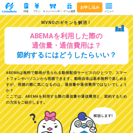
お申し込み
メニュー
特徴
プラン
キャンペーン中！
ゲーム連携
MVNOのギモンを解消！
ABEMAを利用した際の
通信量・通信費用は？
節約するにはどうしたらいい？
ABEMAは無料で動画が見られる動画配信サービスのひとつ
で、スマー
トフォンやパソコンから視聴できます。動画自体は基本無料で楽しめま
すが、視聴の際に気になるのは、通信量や通信費用ではないでしょう
か？
ここでは、ABEMAを
利用する際の通信量や通信費用と、節約するため
の方法
をご紹介します。