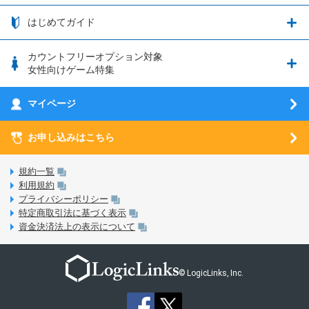
つながる端末保証
iPhone利用について
エレメンタルストーリー
お申し込み方法
お知らせ一覧
はじめてガイド
クラウドバックアップ by AOS Cloud
SIMロック解除ガイド
釣り★スタ
nanoSIM･microSIM･通常SIMの初期設定方法
ブース出展のご紹介
はじめてガイド
カウントフリーオプション対象
フィルタリングアプリ
動作確認済み端末一覧
ウマスクについて
eSIMの初期設定方法
女性向けゲーム特集
お乗り換え（MNP）ガイド
5G回線オプションについて
お乗り換え（MNP）ガイド
刀剣乱舞-ONLINE- Pocket
マイページ
SIMサービスについて
eSIMについて
MVNOのギモンを解消！
あんさんぶるスターズ！！Basic
SIMロック解除ガイド
お申し込みはこちら
LINE年齢認証について
マイページについて
あんさんぶるスターズ！！Music
SIMと端末 組み合わせガイド
LinksStoreについて
規約一覧
3Dセキュアについて
利用規約
LinksMateのサービスについて
プライバシーポリシー
未成年者の方のご契約
特定商取引法に基づく表示
LPについて
資金決済法上の表示について
通信制限について
おすすめプラン
動作確認済み端末一覧
お申し込み方法
© LogicLinks, Inc.
本人確認書類について