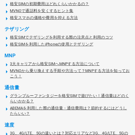
格安SIMの初期費用はどれくらいかかるの？
MVNOで通話料を安くするヒント集
格安スマホの価格や費用を抑える方法
テザリング
格安SIMでテザリングを利用する際の注意点と利用のコツ
格安SIMを利用したiPhoneの使用とテザリング
MNP
3大キャリアから格安SIMへMNPする方法について
MVNOから乗り換えする手順や方法って？MNPする方法を知ってお
こう！
通信量
グランブルーファンタジーを格安SIMで遊びたい！通信量はどのく
らいかかる？
ABEMAを利用した際の通信量・通信費用は？節約するにはどうし
たらいい？
速度
3G、4G/LTE、5Gの違いとは？対応エリアなど3G、4G/LTE、5Gの