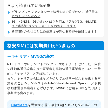
▼よく読まれている記事
グランブルーファンタジーを格安SIMで遊びたい！ 通信量は
どのくらいかかる？
3G、4G/LTE、5Gの違いとは？対応エリアなど3G、4G/LTE、
5Gの疑問にリンクスメイトがお答えします！
格安SIMの会社ごとに通信速度が異なる秘密を解説します！
格安SIMには初期費用がつきもの
キャリア・MVNOの基本
NTTドコモやau、ソフトバンク（3大キャリア）といった、自社
で移動体通信設備を持つ事業者を移動体通信事業者といい、一般
的に「キャリア」と呼ばれています。
また、キャリアから回線などを借りて通信サービスを提供する事
業者のことを、MVNO（Mobile Virtual Network Operator／仮想
移動体通信事業者）と呼びます。MVNOには格安SIMを取り扱う
事業者も含みます。
LinksMate
を運営する株式会社LogicLinksもMVNOの一つ