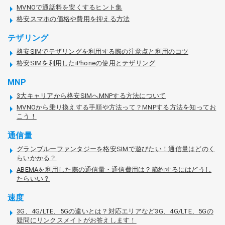
MVNOで通話料を安くするヒント集
格安スマホの価格や費用を抑える方法
テザリング
格安SIMでテザリングを利用する際の注意点と利用のコツ
格安SIMを利用したiPhoneの使用とテザリング
MNP
3大キャリアから格安SIMへMNPする方法について
MVNOから乗り換えする手順や方法って？MNPする方法を知ってお
こう！
通信量
グランブルーファンタジーを格安SIMで遊びたい！通信量はどのく
らいかかる？
ABEMAを利用した際の通信量・通信費用は？節約するにはどうし
たらいい？
速度
3G、4G/LTE、5Gの違いとは？対応エリアなど3G、4G/LTE、5Gの
疑問にリンクスメイトがお答えします！