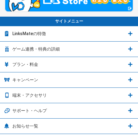
サイトメニュー
LinksMateの特徴
LinksMateの特徴
ゲーム連携・特典の詳細
カウントフリーオプション
ゲーム連携・特典の詳細
プラン・料金
音声通話料金がもっとオトクに
Shadowverse: Worlds Beyond
プラン・料金
キャンペーン
データ通信容量シェア
ブレイブソード×ブレイズソウル
2種類のお支払方法
お得なキャンペーン実施中！
端末・アクセサリ
データ通信容量繰り越し
グランブルーファンタジー
3種類のSIMタイプ
U-NEXTキャンペーン
通信エリアと通信速度状況
端末・アクセサリ
サポート・ヘルプ
ウマ娘 プリティーダービー
LP購入時のお支払いについて
OPPO端末購入キャンペーン第5弾
追加容量チケット
SIMと端末 組み合わせガイド
プリンセスコネクト！Re:Dive
サポート・ヘルプ
お知らせ一覧
日割り計算
つながる端末保証
iPhone利用について
エレメンタルストーリー
お申し込み方法