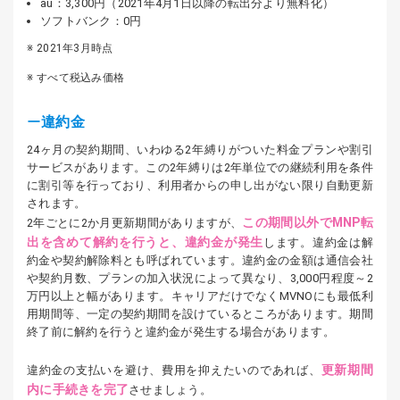
au：3,300円（2021年4月1日以降の転出分より無料化）
ソフトバンク：0円
2021年3月時点
すべて税込み価格
違約金
24ヶ月の契約期間、いわゆる2年縛りがついた料金プランや割引
サービスがあります。この2年縛りは2年単位での継続利用を条件
に割引等を行っており、利用者からの申し出がない限り自動更新
されます。
この期間以外でMNP転
2年ごとに2か月更新期間がありますが、
出を含めて解約を行うと、違約金が発生
します。違約金は解
約金や契約解除料とも呼ばれています。違約金の金額は通信会社
や契約月数、プランの加入状況によって異なり、3,000円程度～2
万円以上と幅があります。キャリアだけでなくMVNOにも最低利
用期間等、一定の契約期間を設けているところがあります。期間
終了前に解約を行うと違約金が発生する場合があります。
更新期間
違約金の支払いを避け、費用を抑えたいのであれば、
内に手続きを完了
させましょう。