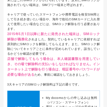
末にはこのSIMロックがかけられています。反対にSIMロックが
施されていない端末は、SIMフリー端末と呼ばれます。
キャリアで使っていたスマートフォンや携帯電話を格安SIM用と
して引き続き使いたい場合や、海外で他社のSIMカードに入れ替
えて使用したい場合などには、SIMロック解除を行う必要があり
ます。
2015年5月1日以降に新たに発売された端末は、SIMロック
解除が義務化
されました。契約しているキャリアに依頼すれば
原則的にSIMロックを解除してもらえます。また、SIMロック解
除についてキャリアごとに条件が定められています。該当してい
るかどうか確認が必要です。
店舗で解除してもらう場合は、本人確認書類を用意してい
き、その場で解除料の支払いをしなければなりません。イン
ターネット上で解除を行う場合は、暗証番号やパスワードが
必要な場合がある
ため、事前に確認をしておきましょう。
3大キャリアのSIMロック解除料は下記の通りです。
My docomoからの申し込みは無料
（パソコン・スマートフォン）
電話・ドコモショップでの手続きは