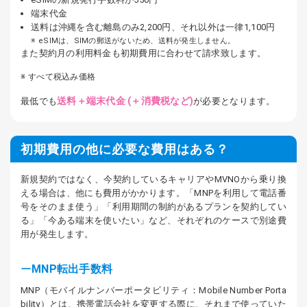
端末代金
送料は沖縄を含む離島のみ2,200円、それ以外は一律1,100円
eSIMは、SIMの郵送がないため、送料が発生しません。
また契約月の利用料金も初期費用に合わせて請求致します。
すべて税込み価格
送料＋端末代金 (＋消費税など)
最低でも
が必要となります。
初期費用の他に必要な費用はある？
新規契約ではなく、今契約しているキャリアやMVNOから乗り換
える場合は、他にも費用がかかります。「MNPを利用して電話番
号をそのまま使う」「利用期間の制約があるプランを契約してい
る」「今ある端末を使いたい」など、それぞれのケースで別途費
用が発生します。
MNP転出手数料
MNP（モバイルナンバーポータビリティ：Mobile Number Porta
bility）とは、携帯電話会社を変更する際に、それまで使っていた