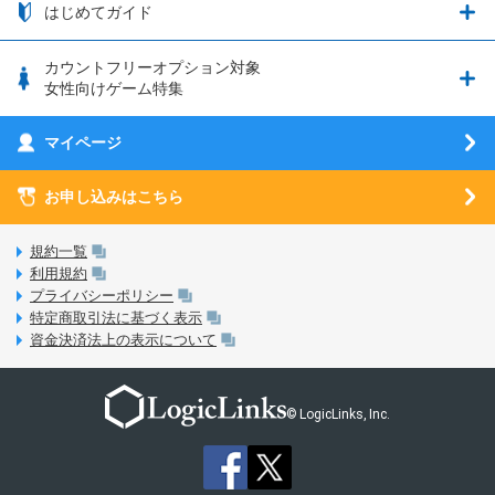
お知らせ一覧
はじめてガイド
クラウドバックアップ by AOS Cloud
SIMロック解除ガイド
釣り★スタ
nanoSIM･microSIM･通常SIMの初期設定方法
ブース出展のご紹介
はじめてガイド
カウントフリーオプション対象
フィルタリングアプリ
動作確認済み端末一覧
ウマスクについて
eSIMの初期設定方法
女性向けゲーム特集
お乗り換え（MNP）ガイド
5G回線オプションについて
お乗り換え（MNP）ガイド
刀剣乱舞-ONLINE- Pocket
マイページ
SIMサービスについて
eSIMについて
MVNOのギモンを解消！
あんさんぶるスターズ！！Basic
SIMロック解除ガイド
お申し込みはこちら
LINE年齢認証について
マイページについて
あんさんぶるスターズ！！Music
SIMと端末 組み合わせガイド
LinksStoreについて
規約一覧
3Dセキュアについて
利用規約
LinksMateのサービスについて
プライバシーポリシー
未成年者の方のご契約
特定商取引法に基づく表示
LPについて
資金決済法上の表示について
通信制限について
おすすめプラン
動作確認済み端末一覧
お申し込み方法
© LogicLinks, Inc.
本人確認書類について
本人確認の流れについて