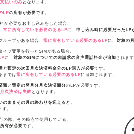
支払いのみ
となります。
のLP
の
所有が必要
です。
数料が必要なお申し込みをした場合、
、
常に所有している必要のあるLP
に、
申し込み時に必要だったLP
グループがある場合、
常に所有している必要のあるLP
に、
対象の
Mタイプ変更を行ったSIMがある場合、
LP
に、
対象のSIMについての未請求の音声通話料金が追加
されます
用と暫定の次回月次決済料金分のLP購入が必要
です。
るまでは
常に所有している必要のあるLP
に追加されます。
済額
と
暫定の翌月分月次決済額分
のLPが必要です。
月次決済は失敗
となります。
いのままその月の終わりを迎えると、
ます。
発行の際、その時点で使用している、
所有が必要
です。