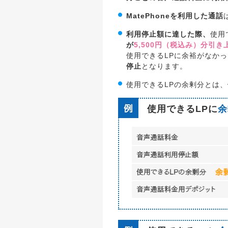
MatePhoneを利用した通話
利用停止額に達した際、
使用
が
5,500円（税込み）分引
使用できるLPに余裕がなか
停止
となります。
使用できるLPの余剰分とは、
使用できるLPに
余