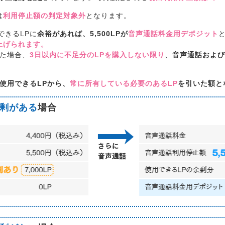
は
利用停止額の判定対象外
となります。
できるLPに
余裕があれば、5,500LPが
音声通話料金用デポジット
き上げられます。
った場合、
3日以内に不足分のLPを購入しない限り
、
音声通話および
使用できるLPから、
常に所有している必要のあるLP
を引いた額と
剰がある
場合