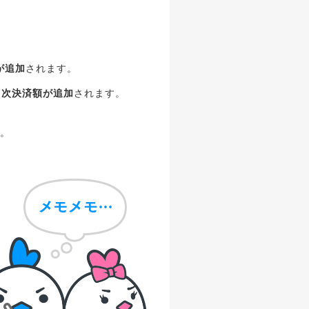
が追加
されます。
月次決済額が追加
されます。
。