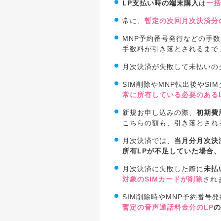
LP支払い時の端末購入
は
一括
常に、
暫定の次回月次決済分
MNP予約番号発行などの手
手数料が引き落とされるまで
月次決済が失敗して未払いの
SIM削除やMNP転出後やSI
常に所有している必要のある
新規お申し込みの際、
初期費
こちらの額も、引き落とされ
月次決済では、
当月分月次決
所有LPが不足していた場合、
月次決済に失敗した際に
未払
対象のSIMカードが削除
され
SIM削除時やMNP予約番号
暫定の音声通話料金分のLP
の