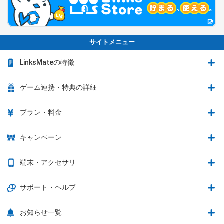
サイトメニュー
LinksMateの特徴
LinksMateの特徴
ゲーム連携・特典の詳細
カウントフリーオプション
ゲーム連携・特典の詳細
プラン・料金
音声通話料金がもっとオトクに
Shadowverse: Worlds Beyond
プラン・料金
キャンペーン
データ通信容量シェア
ブレイブソード×ブレイズソウル
2種類のお支払方法
お得なキャンペーン実施中！
端末・アクセサリ
データ通信容量繰り越し
グランブルーファンタジー
3種類のSIMタイプ
U-NEXTキャンペーン
通信エリアと通信速度状況
端末・アクセサリ
サポート・ヘルプ
ウマ娘 プリティーダービー
LP購入時のお支払いについて
OPPO端末購入キャンペーン第5弾
追加容量チケット
SIMと端末 組み合わせガイド
プリンセスコネクト！Re:Dive
サポート・ヘルプ
お知らせ一覧
日割り計算