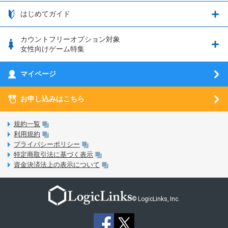
つながる端末保証
iPhone利用について
エレメンタルストーリー
お申し込み方法
お知らせ一覧
はじめてガイド
クラウドバックアップ by AOS Cloud
SIMロック解除ガイド
釣り★スタ
nanoSIM･microSIM･通常SIMの初期設定方法
ブース出展のご紹介
はじめてガイド
カウントフリーオプション対象
フィルタリングアプリ
動作確認済み端末一覧
ウマスクについて
eSIMの初期設定方法
女性向けゲーム特集
お乗り換え（MNP）ガイド
5G回線オプションについて
お乗り換え（MNP）ガイド
刀剣乱舞-ONLINE- Pocket
マイページ
SIMサービスについて
eSIMについて
MVNOのギモンを解消！
あんさんぶるスターズ！！Basic
SIMロック解除ガイド
お申し込みはこちら
LINE年齢認証について
マイページについて
あんさんぶるスターズ！！Music
SIMと端末 組み合わせガイド
LinksStoreについて
規約一覧
3Dセキュアについて
利用規約
LinksMateのサービスについて
プライバシーポリシー
未成年者の方のご契約
特定商取引法に基づく表示
LPについて
資金決済法上の表示について
通信制限について
おすすめプラン
動作確認済み端末一覧
お申し込み方法
© LogicLinks, Inc.
本人確認書類について