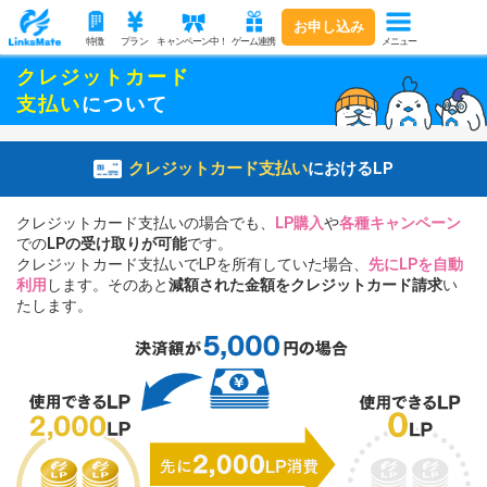
お申し込み
メニュー
特徴
プラン
キャンペーン中！
ゲーム連携
クレジットカード
支払い
について
クレジットカード支払い
におけるLP
クレジットカード支払いの場合でも、
LP購入
や
各種キャンペーン
での
LPの受け取りが可能
です。
クレジットカード支払いでLPを所有していた場合、
先にLPを自動
利用
します。
そのあと
減額された金額をクレジットカード請求
い
たします。