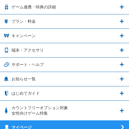
LinksMateの特徴
ゲーム連携・特典の詳細
カウントフリーオプション
ゲーム連携・特典の詳細
プラン・料金
音声通話料金がもっとオトクに
Shadowverse: Worlds Beyond
プラン・料金
キャンペーン
データ通信容量シェア
ブレイブソード×ブレイズソウル
2種類のお支払方法
お得なキャンペーン実施中！
端末・アクセサリ
データ通信容量繰り越し
グランブルーファンタジー
3種類のSIMタイプ
U-NEXTキャンペーン
通信エリアと通信速度状況
端末・アクセサリ
サポート・ヘルプ
ウマ娘 プリティーダービー
LP購入時のお支払いについて
OPPO端末購入キャンペーン第5弾
追加容量チケット
SIMと端末 組み合わせガイド
プリンセスコネクト！Re:Dive
サポート・ヘルプ
お知らせ一覧
日割り計算
つながる端末保証
iPhone利用について
エレメンタルストーリー
お申し込み方法
お知らせ一覧
はじめてガイド
クラウドバックアップ by AOS Cloud
SIMロック解除ガイド
釣り★スタ
nanoSIM･microSIM･通常SIMの初期設定方法
ブース出展のご紹介
はじめてガイド
カウントフリーオプション対象
フィルタリングアプリ
動作確認済み端末一覧
ウマスクについて
eSIMの初期設定方法
女性向けゲーム特集
お乗り換え（MNP）ガイド
5G回線オプションについて
お乗り換え（MNP）ガイド
刀剣乱舞-ONLINE- Pocket
マイページ