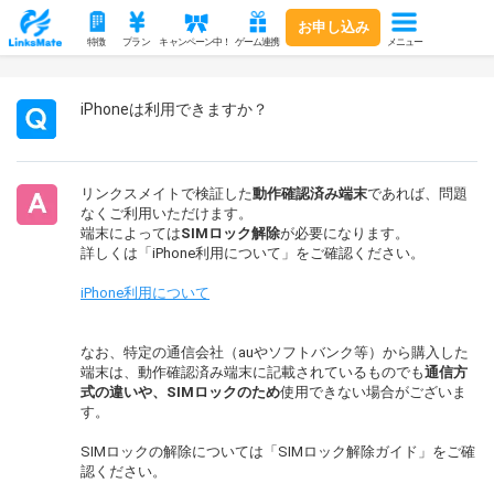
お申し込み
メニュー
特徴
プラン
キャンペーン中！
ゲーム連携
iPhoneは利用できますか？
リンクスメイトで検証した
動作確認済み端末
であれば、問題
なくご利用いただけます。
端末によっては
SIMロック解除
が必要になります。
詳しくは「iPhone利用について」をご確認ください。
iPhone利用について
なお、特定の通信会社（auやソフトバンク等）から購入した
端末は、動作確認済み端末に記載されているものでも
通信方
式の違いや、SIMロックのため
使用できない場合がございま
す。
SIMロックの解除については「SIMロック解除ガイド」をご確
認ください。