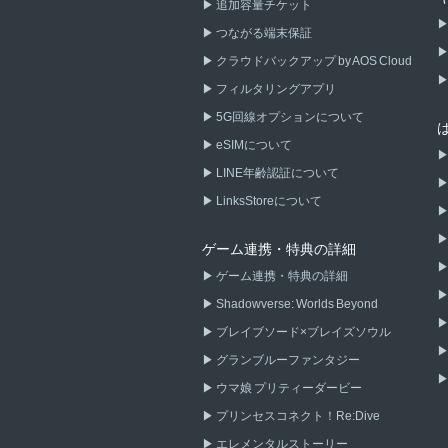
追加容量チケット
つながる端末保証
クラウドバックアップ by AOS Cloud
フィルタリングアプリ
5G回線オプションについて
eSIMについて
LINE年齢認証について
LinksStoreについて
ゲーム連携・特典の詳細
ゲーム連携・特典の詳細
Shadowverse: Worlds Beyond
ブレイブソード×ブレイズソウル
グランブルーファンタジー
ウマ娘 プリティーダービー
プリンセスコネクト！Re:Dive
エレメンタルストーリー