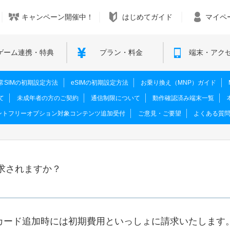
キャンペーン開催中！
はじめてガイド
マイペ
ゲーム連携・特典
プラン・料金
端末・アク
M･通常SIMの初期設定方法
eSIMの初期設定方法
お乗り換え（MNP）ガイド
て
未成年者の方のご契約
通信制限について
動作確認済み端末一覧
ントフリーオプション対象コンテンツ追加受付
ご意見・ご要望
よくある質
求されますか？
Mカード追加時には初期費用といっしょに請求いたします