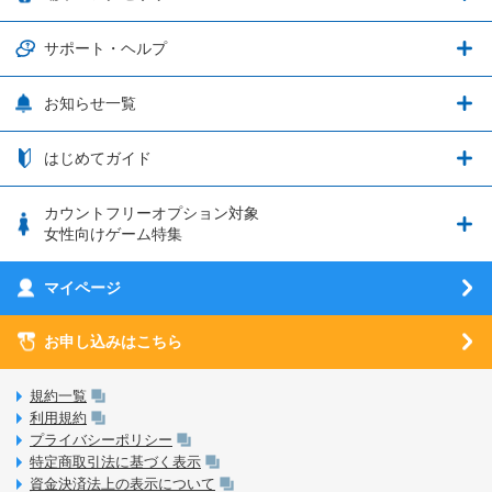
グランブルーファンタジー
3種類のSIMタイプ
U-NEXTキャンペーン
通信エリアと通信速度状況
端末・アクセサリ
サポート・ヘルプ
ウマ娘 プリティーダービー
LP購入時のお支払いについて
OPPO端末購入キャンペーン第5弾
追加容量チケット
SIMと端末 組み合わせガイド
プリンセスコネクト！Re:Dive
サポート・ヘルプ
お知らせ一覧
日割り計算
つながる端末保証
iPhone利用について
エレメンタルストーリー
お申し込み方法
お知らせ一覧
はじめてガイド
クラウドバックアップ by AOS Cloud
SIMロック解除ガイド
釣り★スタ
nanoSIM･microSIM･通常SIMの初期設定方法
ブース出展のご紹介
はじめてガイド
カウントフリーオプション対象
フィルタリングアプリ
動作確認済み端末一覧
ウマスクについて
eSIMの初期設定方法
女性向けゲーム特集
お乗り換え（MNP）ガイド
5G回線オプションについて
お乗り換え（MNP）ガイド
刀剣乱舞-ONLINE- Pocket
マイページ
SIMサービスについて
eSIMについて
MVNOのギモンを解消！
あんさんぶるスターズ！！Basic
SIMロック解除ガイド
お申し込みはこちら
LINE年齢認証について
マイページについて
あんさんぶるスターズ！！Music
SIMと端末 組み合わせガイド
LinksStoreについて
規約一覧
3Dセキュアについて
利用規約
LinksMateのサービスについて
プライバシーポリシー
未成年者の方のご契約
特定商取引法に基づく表示
LPについて
資金決済法上の表示について