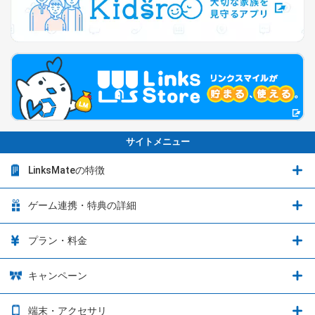
サイトメニュー
LinksMateの特徴
LinksMateの特徴
ゲーム連携・特典の詳細
カウントフリーオプション
ゲーム連携・特典の詳細
プラン・料金
音声通話料金がもっとオトクに
Shadowverse: Worlds Beyond
プラン・料金
キャンペーン
データ通信容量シェア
ブレイブソード×ブレイズソウル
2種類のお支払方法
お得なキャンペーン実施中！
端末・アクセサリ
データ通信容量繰り越し