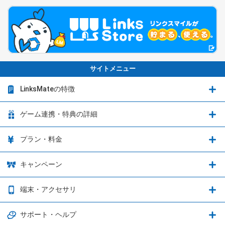
サイトメニュー
LinksMateの特徴
LinksMateの特徴
ゲーム連携・特典の詳細
カウントフリーオプション
ゲーム連携・特典の詳細
プラン・料金
音声通話料金がもっとオトクに
Shadowverse: Worlds Beyond
プラン・料金
キャンペーン
データ通信容量シェア
ブレイブソード×ブレイズソウル
2種類のお支払方法
お得なキャンペーン実施中！
端末・アクセサリ
データ通信容量繰り越し
グランブルーファンタジー
3種類のSIMタイプ
U-NEXTキャンペーン
通信エリアと通信速度状況
端末・アクセサリ
サポート・ヘルプ
ウマ娘 プリティーダービー
LP購入時のお支払いについて