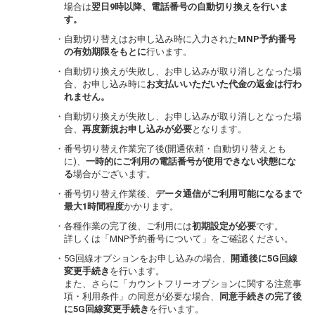
場合は
翌日9時以降、電話番号の自動切り換えを行いま
す。
・自動切り替えはお申し込み時に入力された
MNP予約番号
の有効期限をもとに
行います。
・自動切り換えが失敗し、お申し込みが取り消しとなった場
合、お申し込み時に
お支払いいただいた代金の返金は行わ
れません。
・自動切り換えが失敗し、お申し込みが取り消しとなった場
合、
再度新規お申し込みが必要
となります。
・番号切り替え作業完了後(開通依頼・自動切り替えとも
に)、
一時的にご利用の電話番号が使用できない状態にな
る
場合がございます。
・番号切り替え作業後、
データ通信がご利用可能になるまで
最大1時間程度
かかります。
・各種作業の完了後、ご利用には
初期設定が必要
です。
詳しくは「MNP予約番号について」をご確認ください。
・5G回線オプションをお申し込みの場合、
開通後に5G回線
変更手続き
を行います。
また、さらに「カウントフリーオプションに関する注意事
項・利用条件」の同意が必要な場合、
同意手続きの完了後
に5G回線変更手続き
を行います。