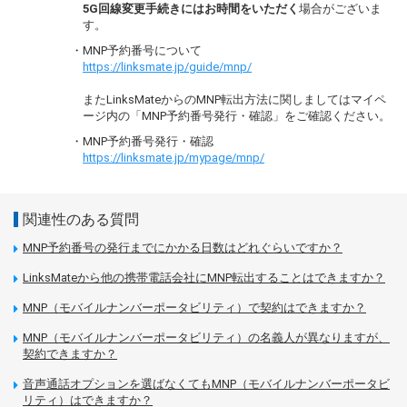
5G回線変更手続きには
お時間をいただく
場合がございま
す。
・MNP予約番号について
https://linksmate.jp/guide/mnp/
またLinksMateからのMNP転出方法に関しましてはマイペ
ージ内の「MNP予約番号発行・確認」をご確認ください。
・MNP予約番号発行・確認
https://linksmate.jp/mypage/mnp/
関連性のある質問
MNP予約番号の発行までにかかる日数はどれぐらいですか？
LinksMateから他の携帯電話会社にMNP転出することはできますか？
MNP（モバイルナンバーポータビリティ）で契約はできますか？
MNP（モバイルナンバーポータビリティ）の名義人が異なりますが、
契約できますか？
音声通話オプションを選ばなくてもMNP（モバイルナンバーポータビ
リティ）はできますか？