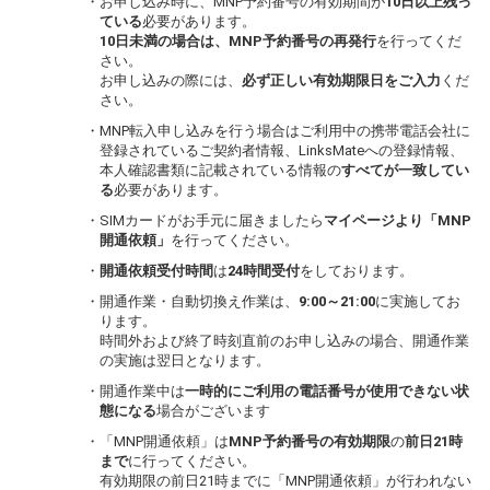
・お申し込み時に、MNP予約番号の有効期間が
10日以上残っ
ている
必要があります。
10日未満の場合は、MNP予約番号の再発行
を行ってくだ
さい。
お申し込みの際には、
必ず正しい有効期限日をご入力
くだ
さい。
・MNP転入申し込みを行う場合はご利用中の携帯電話会社に
登録されているご契約者情報、LinksMateへの登録情報、
本人確認書類に記載されている情報の
すべてが一致してい
る
必要があります。
・SIMカードがお手元に届きましたら
マイページより「MNP
開通依頼」
を行ってください。
・
開通依頼受付時間
は
24時間受付
をしております。
・開通作業・自動切換え作業は、
9:00～21:00
に実施してお
ります。
時間外および終了時刻直前のお申し込みの場合、開通作業
の実施は翌日となります。
・開通作業中は
一時的にご利用の電話番号が使用できない状
態になる
場合がございます
・「MNP開通依頼」は
MNP予約番号の有効期限
の
前日21時
まで
に行ってください。
有効期限の前日21時までに「MNP開通依頼」が行われない