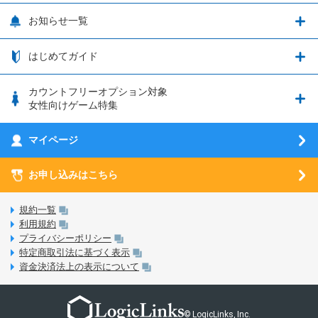
OPPO端末購入キャンペーン第5弾
追加容量チケット
SIMと端末 組み合わせガイド
プリンセスコネクト！Re:Dive
サポート・ヘルプ
お知らせ一覧
日割り計算
つながる端末保証
iPhone利用について
エレメンタルストーリー
お申し込み方法
お知らせ一覧
はじめてガイド
クラウドバックアップ by AOS Cloud
SIMロック解除ガイド
釣り★スタ
nanoSIM･microSIM･通常SIMの初期設定方法
ブース出展のご紹介
はじめてガイド
カウントフリーオプション対象
フィルタリングアプリ
動作確認済み端末一覧
ウマスクについて
eSIMの初期設定方法
女性向けゲーム特集
お乗り換え（MNP）ガイド
5G回線オプションについて
お乗り換え（MNP）ガイド
刀剣乱舞-ONLINE- Pocket
マイページ
SIMサービスについて
eSIMについて
MVNOのギモンを解消！
あんさんぶるスターズ！！Basic
SIMロック解除ガイド
お申し込みはこちら
LINE年齢認証について
マイページについて
あんさんぶるスターズ！！Music
SIMと端末 組み合わせガイド
LinksStoreについて
規約一覧
3Dセキュアについて
利用規約
LinksMateのサービスについて
プライバシーポリシー
未成年者の方のご契約
特定商取引法に基づく表示
LPについて
資金決済法上の表示について
通信制限について
おすすめプラン
動作確認済み端末一覧
お申し込み方法
© LogicLinks, Inc.