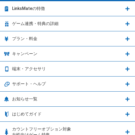
LinksMateの特徴
LinksMateの特徴
ゲーム連携・特典の詳細
カウントフリーオプション
ゲーム連携・特典の詳細
プラン・料金
音声通話料金がもっとオトクに
Shadowverse: Worlds Beyond
プラン・料金
キャンペーン
データ通信容量シェア
ブレイブソード×ブレイズソウル
2種類のお支払方法
お得なキャンペーン実施中！
端末・アクセサリ
データ通信容量繰り越し
グランブルーファンタジー
3種類のSIMタイプ
U-NEXTキャンペーン
通信エリアと通信速度状況
端末・アクセサリ
サポート・ヘルプ
ウマ娘 プリティーダービー
LP購入時のお支払いについて
OPPO端末購入キャンペーン第5弾
追加容量チケット
SIMと端末 組み合わせガイド
プリンセスコネクト！Re:Dive
サポート・ヘルプ
お知らせ一覧
日割り計算
つながる端末保証
iPhone利用について
エレメンタルストーリー
お申し込み方法
お知らせ一覧
はじめてガイド
クラウドバックアップ by AOS Cloud
SIMロック解除ガイド
釣り★スタ
nanoSIM･microSIM･通常SIMの初期設定方法
ブース出展のご紹介
はじめてガイド
カウントフリーオプション対象
フィルタリングアプリ
動作確認済み端末一覧
ウマスクについて
eSIMの初期設定方法
女性向けゲーム特集