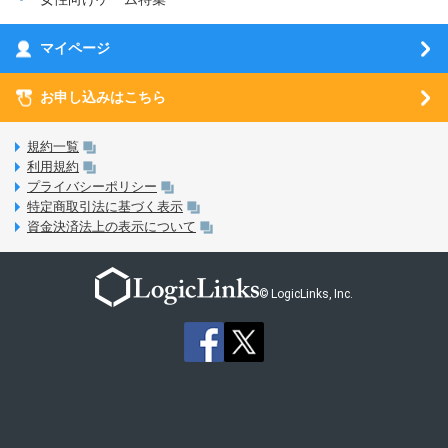
お乗り換え（MNP）ガイド
5G回線オプションについて
お乗り換え（MNP）ガイド
刀剣乱舞-ONLINE- Pocket
マイページ
SIMサービスについて
eSIMについて
MVNOのギモンを解消！
あんさんぶるスターズ！！Basic
SIMロック解除ガイド
お申し込みはこちら
LINE年齢認証について
マイページについて
あんさんぶるスターズ！！Music
SIMと端末 組み合わせガイド
LinksStoreについて
規約一覧
3Dセキュアについて
利用規約
LinksMateのサービスについて
プライバシーポリシー
未成年者の方のご契約
特定商取引法に基づく表示
LPについて
資金決済法上の表示について
通信制限について
おすすめプラン
動作確認済み端末一覧
お申し込み方法
© LogicLinks, Inc.
本人確認書類について
本人確認の流れについて
法人向けカウントフリーオプション対象コンテンツ追加受付
ご意見・ご要望