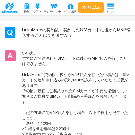
お申し込み
メニュー
特徴
プラン
キャンペーン中！
ゲーム連携
LinksMateの契約後、契約したSIMカードに後からMNP転
入することはできますか？
いいえ、
すでにご契約されたSIMカードに後からMNP転入を行うこと
はできません。
LinksMateご契約後、後からMNP転入を行いたい場合は、SIM
カードの追加申し込みの形でMNP転入をしていただく必要が
あります。
その後、最初にご契約されたSIMカードが不要な場合は、お
客さまご自身でSIMカード削除のお手続きをお願いいたしま
す。
上記の方法にてMNP転入を行う場合、以下の費用が発生いた
します。
・送料 1,100円
※沖縄を含む離島は2,200円
※価格表示はすべて「税込み」です。