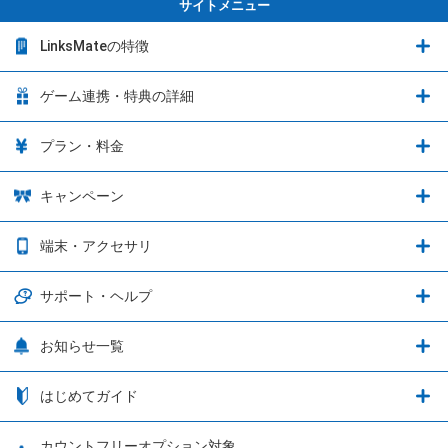
サイトメニュー
LinksMateの特徴
LinksMateの特徴
ゲーム連携・特典の詳細
カウントフリーオプション
ゲーム連携・特典の詳細
プラン・料金
音声通話料金がもっとオトクに
Shadowverse: Worlds Beyond
プラン・料金
キャンペーン
データ通信容量シェア
ブレイブソード×ブレイズソウル
2種類のお支払方法
お得なキャンペーン実施中！
端末・アクセサリ
データ通信容量繰り越し
グランブルーファンタジー
3種類のSIMタイプ
U-NEXTキャンペーン
通信エリアと通信速度状況
端末・アクセサリ
サポート・ヘルプ
ウマ娘 プリティーダービー
LP購入時のお支払いについて
OPPO端末購入キャンペーン第5弾
追加容量チケット
SIMと端末 組み合わせガイド
プリンセスコネクト！Re:Dive
サポート・ヘルプ
お知らせ一覧
日割り計算
つながる端末保証
iPhone利用について
エレメンタルストーリー
お申し込み方法
お知らせ一覧
はじめてガイド
クラウドバックアップ by AOS Cloud
SIMロック解除ガイド
釣り★スタ
nanoSIM･microSIM･通常SIMの初期設定方法
ブース出展のご紹介
はじめてガイド
カウントフリーオプション対象