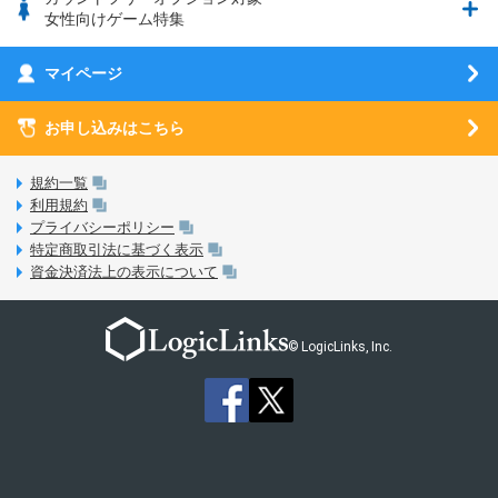
フィルタリングアプリ
動作確認済み端末一覧
ウマスクについて
eSIMの初期設定方法
女性向けゲーム特集
お乗り換え（MNP）ガイド
5G回線オプションについて
お乗り換え（MNP）ガイド
刀剣乱舞-ONLINE- Pocket
マイページ
SIMサービスについて
eSIMについて
MVNOのギモンを解消！
あんさんぶるスターズ！！Basic
SIMロック解除ガイド
お申し込みはこちら
LINE年齢認証について
マイページについて
あんさんぶるスターズ！！Music
SIMと端末 組み合わせガイド
LinksStoreについて
規約一覧
3Dセキュアについて
利用規約
LinksMateのサービスについて
プライバシーポリシー
未成年者の方のご契約
特定商取引法に基づく表示
LPについて
資金決済法上の表示について
通信制限について
おすすめプラン
動作確認済み端末一覧
お申し込み方法
© LogicLinks, Inc.
本人確認書類について
本人確認の流れについて
法人向けカウントフリーオプション対象コンテンツ追加受付