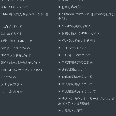
U-NEXTキャンペーン
お申し込み方法
OPPO端末購入キャンペーン第5弾
nanoSIM･microSIM･通常SIMの初期設
定方法
eSIMの初期設定方法
はじめてガイド
お乗り換え（MNP）ガイド
はじめてガイド
MVNOのギモンを解消！
お乗り換え（MNP）ガイド
マイページについて
SIMサービスについて
3Dセキュアについて
SIMロック解除ガイド
未成年者の方のご契約
SIMと端末 組み合わせガイド
通信制限について
LinksMateのサービスについて
動作確認済み端末一覧
LPについて
本人確認書類について
おすすめプラン
本人確認の流れについて
お申し込み方法
法人向けカウントフリーオプション対
象コンテンツ追加受付
ご意見・ご要望