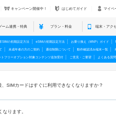
キャンペーン開催中！
はじめてガイド
マイペ
ゲーム連携・特典
プラン・料金
端末・アク
M･通常SIMの初期設定方法
eSIMの初期設定方法
お乗り換え（MNP）ガイド
て
未成年者の方のご契約
通信制限について
動作確認済み端末一覧
ントフリーオプション対象コンテンツ追加受付
ご意見・ご要望
よくある質
後、SIMカードはすぐに利用できなくなりますか？
くなります。