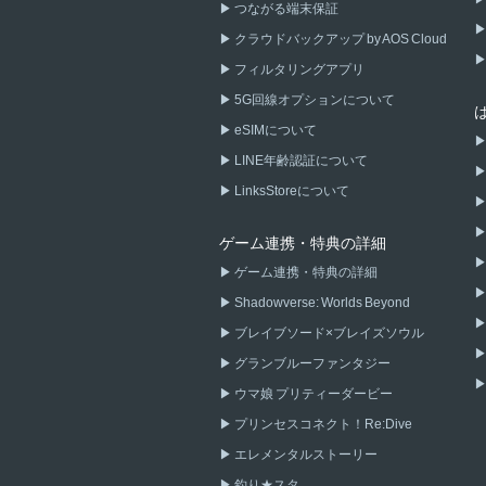
つながる端末保証
クラウドバックアップ by AOS Cloud
フィルタリングアプリ
5G回線オプションについて
eSIMについて
LINE年齢認証について
LinksStoreについて
ゲーム連携・特典の詳細
ゲーム連携・特典の詳細
Shadowverse: Worlds Beyond
ブレイブソード×ブレイズソウル
グランブルーファンタジー
ウマ娘 プリティーダービー
プリンセスコネクト！Re:Dive
エレメンタルストーリー
釣り★スタ