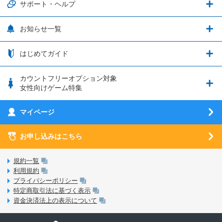
通信エリアと通信速度状況
端末・アクセサリ
サポート・ヘルプ
ウマ娘 プリティーダービー
LP購入時のお支払いについて
OPPO端末購入キャンペーン第5弾
追加容量チケット
SIMと端末 組み合わせガイド
プリンセスコネクト！Re:Dive
サポート・ヘルプ
お知らせ一覧
日割り計算
つながる端末保証
iPhone利用について
エレメンタルストーリー
お申し込み方法
お知らせ一覧
はじめてガイド
クラウドバックアップ by AOS Cloud
SIMロック解除ガイド
釣り★スタ
nanoSIM･microSIM･通常SIMの初期設定方法
ブース出展のご紹介
はじめてガイド
カウントフリーオプション対象
フィルタリングアプリ
動作確認済み端末一覧
ウマスクについて
eSIMの初期設定方法
女性向けゲーム特集
お乗り換え（MNP）ガイド
5G回線オプションについて
お乗り換え（MNP）ガイド
刀剣乱舞-ONLINE- Pocket
マイページ
SIMサービスについて
eSIMについて
MVNOのギモンを解消！
あんさんぶるスターズ！！Basic
SIMロック解除ガイド
お申し込みはこちら
LINE年齢認証について
マイページについて
あんさんぶるスターズ！！Music
SIMと端末 組み合わせガイド
LinksStoreについて
規約一覧
3Dセキュアについて
利用規約
LinksMateのサービスについて
プライバシーポリシー
未成年者の方のご契約
特定商取引法に基づく表示
LPについて
資金決済法上の表示について
通信制限について
おすすめプラン