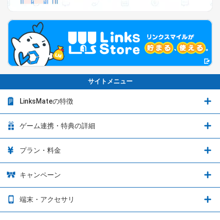
サイトメニュー
LinksMateの特徴
LinksMateの特徴
ゲーム連携・特典の詳細
カウントフリーオプション
ゲーム連携・特典の詳細
プラン・料金
音声通話料金がもっとオトクに
Shadowverse: Worlds Beyond
プラン・料金
キャンペーン
データ通信容量シェア
ブレイブソード×ブレイズソウル
2種類のお支払方法
お得なキャンペーン実施中！
端末・アクセサリ
データ通信容量繰り越し
グランブルーファンタジー
3種類のSIMタイプ
U-NEXTキャンペーン