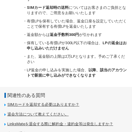
・
SIMカード返却時の送料
についてはお客さまのご負担とな
りますので、ご用意をお願いいたします
・有償LPを保有していた場合、返金口座を設定していただく
ことで保有する有償LPを返金いたします
・返金額からは
返金手数料300円
が引かれます
・保有している有償LPが300LP以下の場合は、
LPの返金はお
申し込みいただけません
・また、返金額の上限は2万LPとなります。予めご了承くだ
さい
・LP返金の申し込みを実施した場合、
以降、該当のアカウン
トで新規に申し込みができなくなります
関連性のある質問
SIMカードを返却する必要はありますか？
退会方法について教えてください。
LinksMateを退会する際に解約金・違約金等は発生しますか？