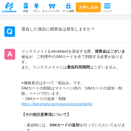
お申し込み
メニュー
特徴
プラン
キャンペーン中！
ゲーム連携
退会した場合に精算金は発生しますか？
リンクスメイト(LinksMate)を退会する際、
清算金はございま
せん
が、ご利用中のSIMカードを全て削除する必要がありま
す。
また、リンクスメイトには
最低利用期間
はございません。
※価格表示はすべて「税込み」です。
SIMカードの削除はマイページ内の「SIMカードの追加・削
除」ページで行います。
・SIMカードの追加・削除
https://linksmate.jp/mypage/simcardadd/
【その他注意事項について】
・退会時には、
SIMカードの返却
を行っていただいておりま
す