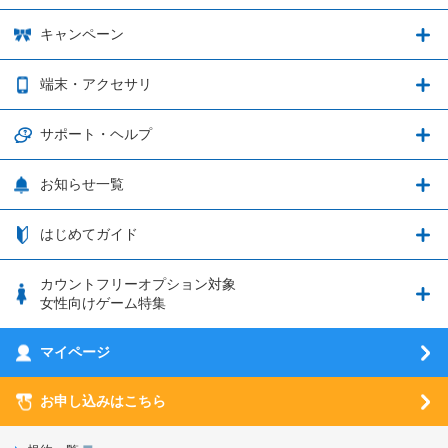
音声通話料金がもっとオトクに
Shadowverse: Worlds Beyond
プラン・料金
キャンペーン
データ通信容量シェア
ブレイブソード×ブレイズソウル
2種類のお支払方法
お得なキャンペーン実施中！
端末・アクセサリ
データ通信容量繰り越し
グランブルーファンタジー
3種類のSIMタイプ
U-NEXTキャンペーン
通信エリアと通信速度状況
端末・アクセサリ
サポート・ヘルプ
ウマ娘 プリティーダービー
LP購入時のお支払いについて
OPPO端末購入キャンペーン第5弾
追加容量チケット
SIMと端末 組み合わせガイド
プリンセスコネクト！Re:Dive
サポート・ヘルプ
お知らせ一覧
日割り計算
つながる端末保証
iPhone利用について
エレメンタルストーリー
お申し込み方法
お知らせ一覧
はじめてガイド
クラウドバックアップ by AOS Cloud
SIMロック解除ガイド
釣り★スタ
nanoSIM･microSIM･通常SIMの初期設定方法
ブース出展のご紹介
はじめてガイド
カウントフリーオプション対象
フィルタリングアプリ
動作確認済み端末一覧
ウマスクについて
eSIMの初期設定方法
女性向けゲーム特集
お乗り換え（MNP）ガイド
5G回線オプションについて
お乗り換え（MNP）ガイド
刀剣乱舞-ONLINE- Pocket
マイページ
SIMサービスについて
eSIMについて
MVNOのギモンを解消！
あんさんぶるスターズ！！Basic
SIMロック解除ガイド
お申し込みはこちら
LINE年齢認証について
マイページについて
あんさんぶるスターズ！！Music
SIMと端末 組み合わせガイド