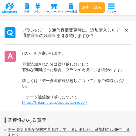
お申し込み
メニュー
特徴
プラン
キャンペーン中！
ゲーム連携
プランのデータ通信容量変更時に、追加購入したデータ
通信容量の残容量を引き継げますか？
はい、引き継がれます。
容量追加された分は繰り越し分として
有効な期間だった場合、プラン変更後に引き継がれます。
詳しくは「データ通信繰り越しについて」をご確認くださ
い。
・データ通信繰り越しについて
https://linksmate.jp/about/carryover/
関連性のある質問
データ使用量が契約容量を超えてしまいました。追加料金は発生しま
すか？