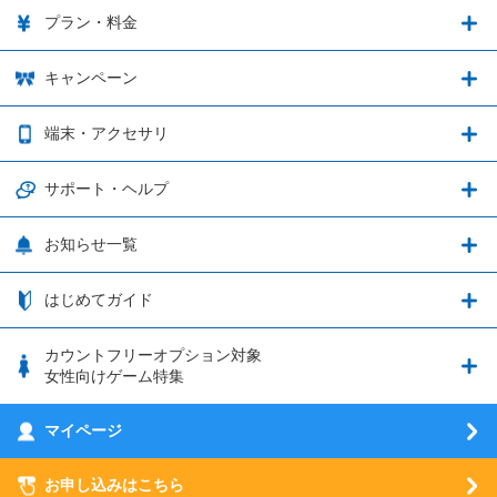
カウントフリーオプション
ゲーム連携・特典の詳細
プラン・料金
音声通話料金がもっとオトクに
Shadowverse: Worlds Beyond
プラン・料金
キャンペーン
データ通信容量シェア
ブレイブソード×ブレイズソウル
2種類のお支払方法
お得なキャンペーン実施中！
端末・アクセサリ
データ通信容量繰り越し
グランブルーファンタジー
3種類のSIMタイプ
U-NEXTキャンペーン
通信エリアと通信速度状況
端末・アクセサリ
サポート・ヘルプ
ウマ娘 プリティーダービー
LP購入時のお支払いについて
OPPO端末購入キャンペーン第5弾
追加容量チケット
SIMと端末 組み合わせガイド
プリンセスコネクト！Re:Dive
サポート・ヘルプ
お知らせ一覧
日割り計算
つながる端末保証
iPhone利用について
エレメンタルストーリー
お申し込み方法
お知らせ一覧
はじめてガイド
クラウドバックアップ by AOS Cloud
SIMロック解除ガイド
釣り★スタ
nanoSIM･microSIM･通常SIMの初期設定方法
ブース出展のご紹介
はじめてガイド
カウントフリーオプション対象
フィルタリングアプリ
動作確認済み端末一覧
ウマスクについて
eSIMの初期設定方法
女性向けゲーム特集
お乗り換え（MNP）ガイド
5G回線オプションについて
お乗り換え（MNP）ガイド
刀剣乱舞-ONLINE- Pocket
マイページ
SIMサービスについて
eSIMについて
MVNOのギモンを解消！
あんさんぶるスターズ！！Basic
SIMロック解除ガイド
お申し込みはこちら
LINE年齢認証について