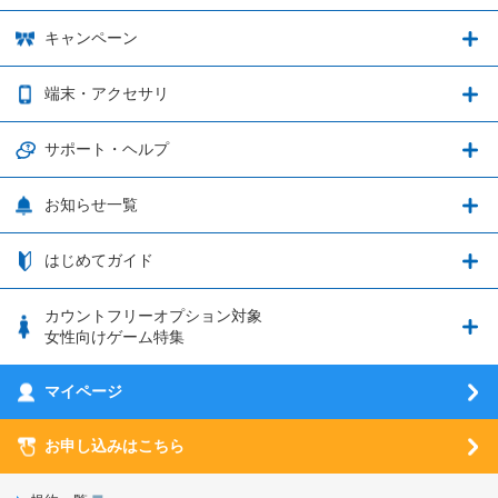
音声通話料金がもっとオトクに
Shadowverse: Worlds Beyond
プラン・料金
キャンペーン
データ通信容量シェア
ブレイブソード×ブレイズソウル
2種類のお支払方法
お得なキャンペーン実施中！
端末・アクセサリ
データ通信容量繰り越し
グランブルーファンタジー
3種類のSIMタイプ
U-NEXTキャンペーン
通信エリアと通信速度状況
端末・アクセサリ
サポート・ヘルプ
ウマ娘 プリティーダービー
LP購入時のお支払いについて
OPPO端末購入キャンペーン第5弾
追加容量チケット
SIMと端末 組み合わせガイド
プリンセスコネクト！Re:Dive
サポート・ヘルプ
お知らせ一覧
日割り計算
つながる端末保証
iPhone利用について
エレメンタルストーリー
お申し込み方法
お知らせ一覧
はじめてガイド
クラウドバックアップ by AOS Cloud
SIMロック解除ガイド
釣り★スタ
nanoSIM･microSIM･通常SIMの初期設定方法
ブース出展のご紹介
はじめてガイド
カウントフリーオプション対象
フィルタリングアプリ
動作確認済み端末一覧
ウマスクについて
eSIMの初期設定方法
女性向けゲーム特集
お乗り換え（MNP）ガイド
5G回線オプションについて
お乗り換え（MNP）ガイド
刀剣乱舞-ONLINE- Pocket
マイページ
SIMサービスについて
eSIMについて
MVNOのギモンを解消！
あんさんぶるスターズ！！Basic
SIMロック解除ガイド
お申し込みはこちら
LINE年齢認証について
マイページについて
あんさんぶるスターズ！！Music
SIMと端末 組み合わせガイド