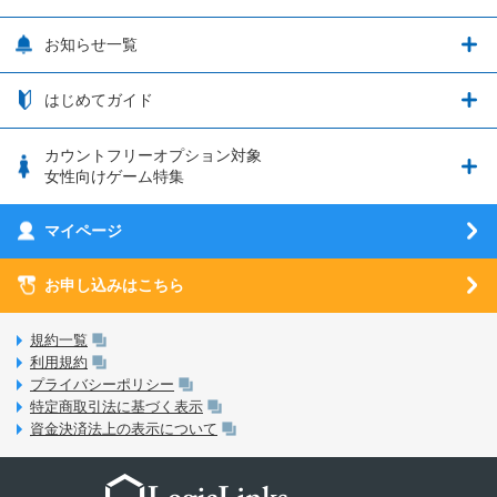
LP購入時のお支払いについて
OPPO端末購入キャンペーン第5弾
追加容量チケット
SIMと端末 組み合わせガイド
プリンセスコネクト！Re:Dive
サポート・ヘルプ
お知らせ一覧
日割り計算
つながる端末保証
iPhone利用について
エレメンタルストーリー
お申し込み方法
お知らせ一覧
はじめてガイド
クラウドバックアップ by AOS Cloud
SIMロック解除ガイド
釣り★スタ
nanoSIM･microSIM･通常SIMの初期設定方法
ブース出展のご紹介
はじめてガイド
カウントフリーオプション対象
フィルタリングアプリ
動作確認済み端末一覧
ウマスクについて
eSIMの初期設定方法
女性向けゲーム特集
お乗り換え（MNP）ガイド
5G回線オプションについて
お乗り換え（MNP）ガイド
刀剣乱舞-ONLINE- Pocket
マイページ
SIMサービスについて
eSIMについて
MVNOのギモンを解消！
あんさんぶるスターズ！！Basic
SIMロック解除ガイド
お申し込みはこちら
LINE年齢認証について
マイページについて
あんさんぶるスターズ！！Music
SIMと端末 組み合わせガイド
LinksStoreについて
規約一覧
3Dセキュアについて
利用規約
LinksMateのサービスについて
プライバシーポリシー
未成年者の方のご契約
特定商取引法に基づく表示
LPについて
資金決済法上の表示について
通信制限について
おすすめプラン
動作確認済み端末一覧