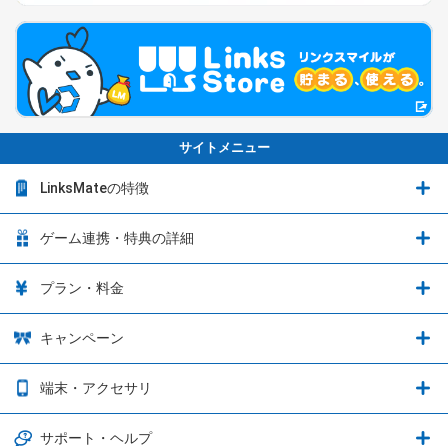
サイトメニュー
LinksMateの特徴
LinksMateの特徴
ゲーム連携・特典の詳細
カウントフリーオプション
ゲーム連携・特典の詳細
プラン・料金
音声通話料金がもっとオトクに
Shadowverse: Worlds Beyond
プラン・料金
キャンペーン
データ通信容量シェア
ブレイブソード×ブレイズソウル
2種類のお支払方法
お得なキャンペーン実施中！
端末・アクセサリ
データ通信容量繰り越し
グランブルーファンタジー
3種類のSIMタイプ
U-NEXTキャンペーン
通信エリアと通信速度状況
端末・アクセサリ
サポート・ヘルプ
ウマ娘 プリティーダービー