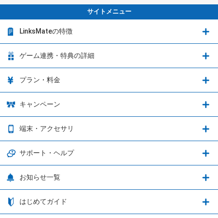
サイトメニュー
LinksMateの特徴
LinksMateの特徴
ゲーム連携・特典の詳細
カウントフリーオプション
ゲーム連携・特典の詳細
プラン・料金
音声通話料金がもっとオトクに
Shadowverse: Worlds Beyond
プラン・料金
キャンペーン
データ通信容量シェア
ブレイブソード×ブレイズソウル
2種類のお支払方法
お得なキャンペーン実施中！
端末・アクセサリ
データ通信容量繰り越し
グランブルーファンタジー
3種類のSIMタイプ
U-NEXTキャンペーン
通信エリアと通信速度状況
端末・アクセサリ
サポート・ヘルプ
ウマ娘 プリティーダービー
LP購入時のお支払いについて
OPPO端末購入キャンペーン第5弾
追加容量チケット
SIMと端末 組み合わせガイド
プリンセスコネクト！Re:Dive
サポート・ヘルプ
お知らせ一覧
日割り計算
つながる端末保証
iPhone利用について
エレメンタルストーリー
お申し込み方法
お知らせ一覧
はじめてガイド
クラウドバックアップ by AOS Cloud
SIMロック解除ガイド
釣り★スタ
nanoSIM･microSIM･通常SIMの初期設定方法