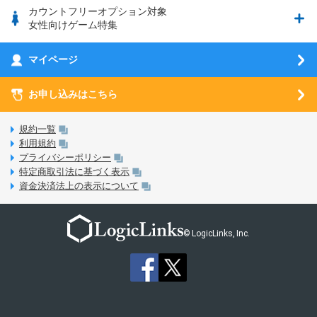
ブース出展のご紹介
はじめてガイド
カウントフリーオプション対象
フィルタリングアプリ
動作確認済み端末一覧
ウマスクについて
eSIMの初期設定方法
女性向けゲーム特集
お乗り換え（MNP）ガイド
5G回線オプションについて
お乗り換え（MNP）ガイド
刀剣乱舞-ONLINE- Pocket
マイページ
SIMサービスについて
eSIMについて
MVNOのギモンを解消！
あんさんぶるスターズ！！Basic
SIMロック解除ガイド
お申し込みはこちら
LINE年齢認証について
マイページについて
あんさんぶるスターズ！！Music
SIMと端末 組み合わせガイド
LinksStoreについて
規約一覧
3Dセキュアについて
利用規約
LinksMateのサービスについて
プライバシーポリシー
未成年者の方のご契約
特定商取引法に基づく表示
LPについて
資金決済法上の表示について
通信制限について
おすすめプラン
動作確認済み端末一覧
お申し込み方法
© LogicLinks, Inc.
本人確認書類について
本人確認の流れについて
法人向けカウントフリーオプション対象コンテンツ追加受付