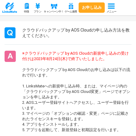
お申し込み
メニュー
特徴
プラン
キャンペーン中！
ゲーム連携
クラウドバックアップ by AOS Cloudの申し込み方法を教
えてください。
※クラウドバックアップ by AOS Cloudの新規申し込みの受け
付けは2023年8月24日(木)で終了いたしました。
クラウドバックアップ by AOS Cloudのお申し込みは以下の流
れで行います。
1. LinksMateへの新規申し込み時、または、マイページ内の
「クラウドバックアップ by AOS Cloud変更」ページでオプシ
ョンを申し込みます。
2. AOSユーザー登録サイトへアクセスし、ユーザー登録を行
います。
3. マイページの「オプションの確認・変更」ページに記載さ
れたライセンスキーを登録します。
4. アプリをインストールします。
5. アプリを起動して、新規登録と初期設定を行います。