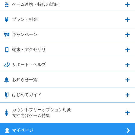
LinksMateの特徴
ゲーム連携・特典の詳細
カウントフリーオプション
ゲーム連携・特典の詳細
プラン・料金
音声通話料金がもっとオトクに
Shadowverse: Worlds Beyond
プラン・料金
キャンペーン
データ通信容量シェア
ブレイブソード×ブレイズソウル
2種類のお支払方法
お得なキャンペーン実施中！
端末・アクセサリ
データ通信容量繰り越し
グランブルーファンタジー
3種類のSIMタイプ
U-NEXTキャンペーン
通信エリアと通信速度状況
端末・アクセサリ
サポート・ヘルプ
ウマ娘 プリティーダービー
LP購入時のお支払いについて
OPPO端末購入キャンペーン第5弾
追加容量チケット
SIMと端末 組み合わせガイド
プリンセスコネクト！Re:Dive
サポート・ヘルプ
お知らせ一覧
日割り計算
つながる端末保証
iPhone利用について
エレメンタルストーリー
お申し込み方法
お知らせ一覧
はじめてガイド
クラウドバックアップ by AOS Cloud
SIMロック解除ガイド
釣り★スタ
nanoSIM･microSIM･通常SIMの初期設定方法
ブース出展のご紹介
はじめてガイド
カウントフリーオプション対象
フィルタリングアプリ
動作確認済み端末一覧
ウマスクについて
eSIMの初期設定方法
女性向けゲーム特集
お乗り換え（MNP）ガイド
5G回線オプションについて
お乗り換え（MNP）ガイド
刀剣乱舞-ONLINE- Pocket
マイページ
SIMサービスについて