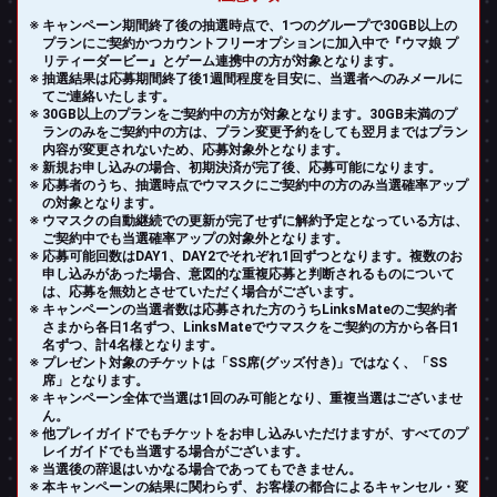
キャンペーン期間終了後の抽選時点で、1つのグループで30GB以上の
プランにご契約かつカウントフリーオプションに加入中で『ウマ娘 プ
リティーダービー』とゲーム連携中の方が対象となります。
抽選結果は応募期間終了後1週間程度を目安に、当選者へのみメールに
てご連絡いたします。
30GB以上のプランをご契約中の方が対象となります。30GB未満のプ
ランのみをご契約中の方は、プラン変更予約をしても翌月まではプラン
内容が変更されないため、応募対象外となります。
新規お申し込みの場合、初期決済が完了後、応募可能になります。
応募者のうち、抽選時点でウマスクにご契約中の方のみ当選確率アップ
の対象となります。
ウマスクの自動継続での更新が完了せずに解約予定となっている方は、
ご契約中でも当選確率アップの対象外となります。
応募可能回数はDAY1、DAY2でそれぞれ1回ずつとなります。複数のお
申し込みがあった場合、意図的な重複応募と判断されるものについて
は、応募を無効とさせていただく場合がございます。
キャンペーンの当選者数は応募された方のうちLinksMateのご契約者
さまから各日1名ずつ、LinksMateでウマスクをご契約の方から各日1
名ずつ、計4名様となります。
プレゼント対象のチケットは「SS席(グッズ付き)」ではなく、「SS
席」となります。
キャンペーン全体で当選は1回のみ可能となり、重複当選はございませ
ん。
他プレイガイドでもチケットをお申し込みいただけますが、すべてのプ
レイガイドでも当選する場合がございます。
当選後の辞退はいかなる場合であってもできません。
本キャンペーンの結果に関わらず、お客様の都合によるキャンセル・変