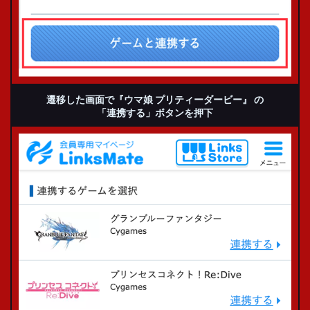
遷移した画面で
『ウマ娘 プリティーダービー』
の
「連携する」ボタンを押下