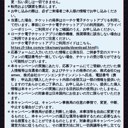
更・払い戻しは一切できません。
転売および譲渡を禁止します。
お申し込みの際は、必ずご来場者ご本人様の情報でお申し込みくださ
い。
当選した場合、チケットの発券はローチケ電子チケットアプリを利用し
て行います。事前にローチケ電子チケットアプリの利用規約、プライバ
シーポリシー、ご利用ガイドをご確認のうえ、お申し込みください。
ローチケ電子チケットアプリの動作機種、推奨環境に該当しない場合は
ご利用できませんのでご注意ください。
ローチケ電子チケットアプリご利用ガイドはこちら。
https://l-tike.com/e-tike/navi/guide/download.html
応募フォームに入力いただいた情報と公演当日、ご持参予定のスマート
フォンの電話番号が一致していない場合、チケットの受け取りができな
い可能性がございます。
本キャンペーンの実施にあたり、応募フォームにてご登録いただいた個
人情報等は当選者の選定、およびチケットの発券のため、株式会社Cyg
ames、株式会社ローソンエンタテインメントへ氏名、電話番号（携
帯）、申込及び購入したチケット内容の全部又は一部の情報を提供いた
しますのであらかじめご了承の上、お申し込みください。提供した個人
情報は本キャンペーンの実施における目的以外の使用はいたしません。
本キャンペーンの対象者は日本国内にお住まいの方に限らせていただき
ます。
本キャンペーンは、キャンペーン事務局の任意の事情で、変更、中断、
中止する場合がございます。
キャンペーン事務局が必要と判断した場合、本事項等を自由に変更でき
るものとし、本キャンペーンの適正な運用を確保するために必要なあら
ゆる措置をとることができるものとします。対象者は本キャンペーンの
運営方法に従うものとし、その運営方法に対し一切異議等を申し立てな