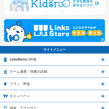
サイトメニュー
LinksMateの特徴
LinksMateの特徴
ゲーム連携・特典の詳細
カウントフリーオプション
ゲーム連携・特典の詳細
プラン・料金
音声通話料金がもっとオトクに
Shadowverse: Worlds Beyond
プラン・料金
キャンペーン
データ通信容量シェア
ブレイブソード×ブレイズソウル
2種類のお支払方法
お得なキャンペーン実施中！
端末・アクセサリ