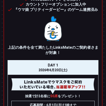
カウントフリーオプションに加入中
『ウマ娘 プリティーダービー』のゲーム連携済み
上記の条件を全て満たしたLinksMateのご契約者さま
が対象！
DAY 1
2026年6月20日(土)
抽選で計2名様に
SS席
をプレゼント！
応募期間：6月1日(月)11時まで