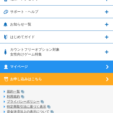
データ通信容量繰り越し
グランブルーファンタジー
3種類のSIMタイプ
U-NEXTキャンペーン
通信エリアと通信速度状況
端末・アクセサリ
サポート・ヘルプ
ウマ娘 プリティーダービー
LP購入時のお支払いについて
OPPO端末購入キャンペーン第5弾
追加容量チケット
SIMと端末 組み合わせガイド
プリンセスコネクト！Re:Dive
サポート・ヘルプ
お知らせ一覧
日割り計算
つながる端末保証
iPhone利用について
エレメンタルストーリー
お申し込み方法
お知らせ一覧
はじめてガイド
クラウドバックアップ by AOS Cloud
SIMロック解除ガイド
釣り★スタ
nanoSIM･microSIM･通常SIMの初期設定方法
ブース出展のご紹介
はじめてガイド
カウントフリーオプション対象
フィルタリングアプリ
動作確認済み端末一覧
ウマスクについて
eSIMの初期設定方法
女性向けゲーム特集
お乗り換え（MNP）ガイド
5G回線オプションについて
お乗り換え（MNP）ガイド
刀剣乱舞-ONLINE- Pocket
マイページ
SIMサービスについて
eSIMについて
MVNOのギモンを解消！
あんさんぶるスターズ！！Basic
SIMロック解除ガイド
お申し込みはこちら
LINE年齢認証について
マイページについて
あんさんぶるスターズ！！Music
SIMと端末 組み合わせガイド
LinksStoreについて
規約一覧
3Dセキュアについて
利用規約
LinksMateのサービスについて
プライバシーポリシー
未成年者の方のご契約
特定商取引法に基づく表示
LPについて
資金決済法上の表示について